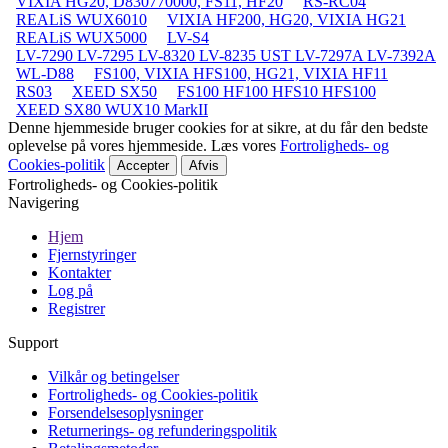
VIXIA HG20, D830770000, FS11, HF20
RS-RC04
REALiS WUX6010
VIXIA HF200, HG20, VIXIA HG21
REALiS WUX5000
LV-S4
LV-7290 LV-7295 LV-8320 LV-8235 UST LV-7297A LV-7392A
WL-D88
FS100, VIXIA HFS100, HG21, VIXIA HF11
RS03
XEED SX50
FS100 HF100 HFS10 HFS100
XEED SX80 WUX10 MarkII
Denne hjemmeside bruger cookies for at sikre, at du får den bedste
oplevelse på vores hjemmeside. Læs vores
Fortroligheds- og
Cookies-politik
Accepter
Afvis
Fortroligheds- og Cookies-politik
Navigering
Hjem
Fjernstyringer
Kontakter
Log på
Registrer
Support
Vilkår og betingelser
Fortroligheds- og Cookies-politik
Forsendelsesoplysninger
Returnerings- og refunderingspolitik