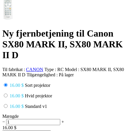
Ny fjernbetjening til Canon
SX80 MARK II, SX80 MARK
II D
Til fabrikat :
CANON
Type :
RC
Model :
SX80 MARK II, SX80
MARK II D
Tilgængelighed :
På lager
16.00 $
Sort projektor
16.00 $
Hvid projektor
16.00 $
Standard v1
Mængde
−
+
16.00
$