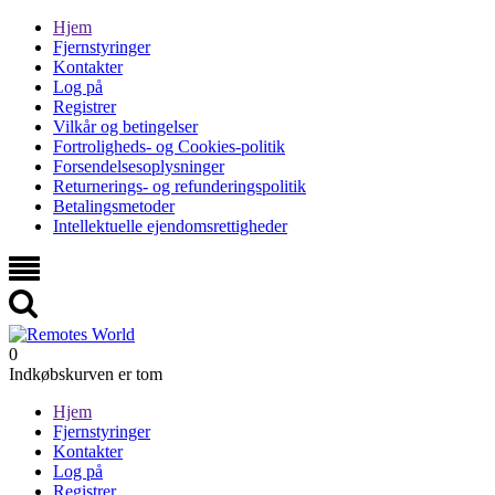
Hjem
Fjernstyringer
Kontakter
Log på
Registrer
Vilkår og betingelser
Fortroligheds- og Cookies-politik
Forsendelsesoplysninger
Returnerings- og refunderingspolitik
Betalingsmetoder
Intellektuelle ejendomsrettigheder
0
Indkøbskurven er tom
Hjem
Fjernstyringer
Kontakter
Log på
Registrer