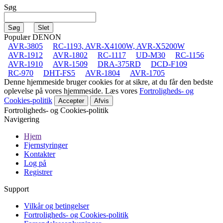
Søg
Populær DENON
AVR-3805
RC-1193, AVR-X4100W, AVR-X5200W
AVR-1912
AVR-1802
RC-1117
UD-M30
RC-1156
AVR-1910
AVR-1509
DRA-375RD
DCD-F109
RC-970
DHT-FS5
AVR-1804
AVR-1705
Denne hjemmeside bruger cookies for at sikre, at du får den bedste
oplevelse på vores hjemmeside. Læs vores
Fortroligheds- og
Cookies-politik
Accepter
Afvis
Fortroligheds- og Cookies-politik
Navigering
Hjem
Fjernstyringer
Kontakter
Log på
Registrer
Support
Vilkår og betingelser
Fortroligheds- og Cookies-politik