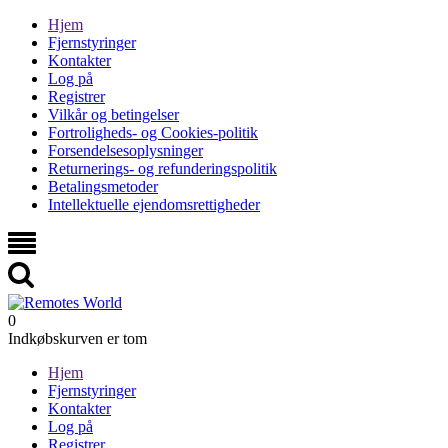
Hjem
Fjernstyringer
Kontakter
Log på
Registrer
Vilkår og betingelser
Fortroligheds- og Cookies-politik
Forsendelsesoplysninger
Returnerings- og refunderingspolitik
Betalingsmetoder
Intellektuelle ejendomsrettigheder
0
Indkøbskurven er tom
Hjem
Fjernstyringer
Kontakter
Log på
Registrer