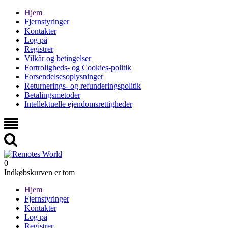
Hjem
Fjernstyringer
Kontakter
Log på
Registrer
Vilkår og betingelser
Fortroligheds- og Cookies-politik
Forsendelsesoplysninger
Returnerings- og refunderingspolitik
Betalingsmetoder
Intellektuelle ejendomsrettigheder
0
Indkøbskurven er tom
Hjem
Fjernstyringer
Kontakter
Log på
Registrer