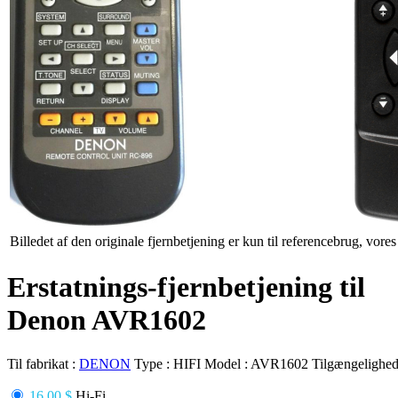
Billedet af den originale fjernbetjening er kun til referencebrug, vore
Erstatnings-fjernbetjening til
Denon AVR1602
Til fabrikat :
DENON
Type :
HIFI
Model :
AVR1602
Tilgængelighed
16.00 $
Hi-Fi