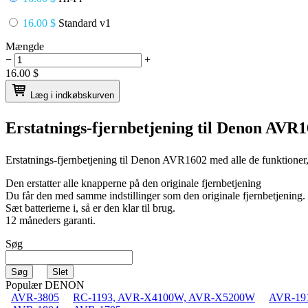
16.00 $
Standard v1
Mængde
−
+
16.00
$
Læg i indkøbskurven
Erstatnings-fjernbetjening til
Denon AVR
Erstatnings-fjernbetjening til
Denon AVR1602
med alle de funktioner
Den erstatter alle knapperne på den originale fjernbetjening
Du får den med samme indstillinger som den originale fjernbetjening.
Sæt batterierne i, så er den klar til brug.
12 måneders garanti.
Søg
Populær DENON
AVR-3805
RC-1193, AVR-X4100W, AVR-X5200W
AVR-19