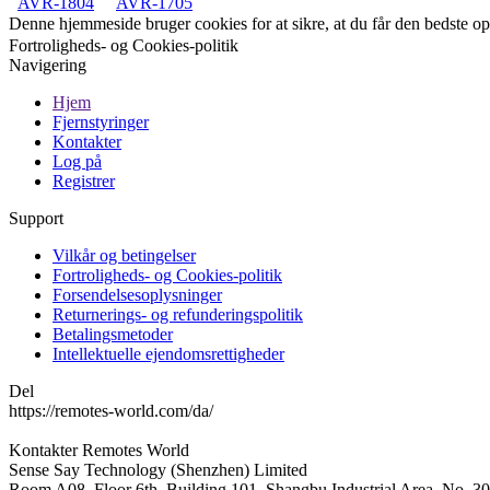
AVR-1804
AVR-1705
Denne hjemmeside bruger cookies for at sikre, at du får den bedste 
Fortroligheds- og Cookies-politik
Navigering
Hjem
Fjernstyringer
Kontakter
Log på
Registrer
Support
Vilkår og betingelser
Fortroligheds- og Cookies-politik
Forsendelsesoplysninger
Returnerings- og refunderingspolitik
Betalingsmetoder
Intellektuelle ejendomsrettigheder
Del
https://remotes-world.com/da/
Kontakter
Remotes World
Sense Say Technology (Shenzhen) Limited
Room A08, Floor 6th, Building 101, Shangbu Industrial Area, No. 3