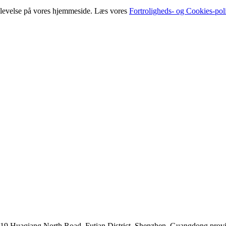
oplevelse på vores hjemmeside. Læs vores
Fortroligheds- og Cookies-poli
019 Huaqiang North Road, Futian District, Shenzhen, Guangdong prov