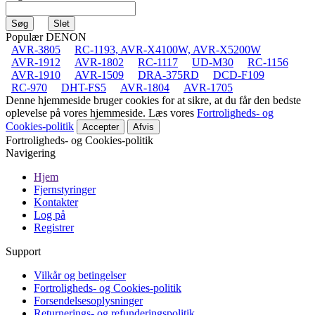
Populær DENON
AVR-3805
RC-1193, AVR-X4100W, AVR-X5200W
AVR-1912
AVR-1802
RC-1117
UD-M30
RC-1156
AVR-1910
AVR-1509
DRA-375RD
DCD-F109
RC-970
DHT-FS5
AVR-1804
AVR-1705
Denne hjemmeside bruger cookies for at sikre, at du får den bedste
oplevelse på vores hjemmeside. Læs vores
Fortroligheds- og
Cookies-politik
Accepter
Afvis
Fortroligheds- og Cookies-politik
Navigering
Hjem
Fjernstyringer
Kontakter
Log på
Registrer
Support
Vilkår og betingelser
Fortroligheds- og Cookies-politik
Forsendelsesoplysninger
Returnerings- og refunderingspolitik