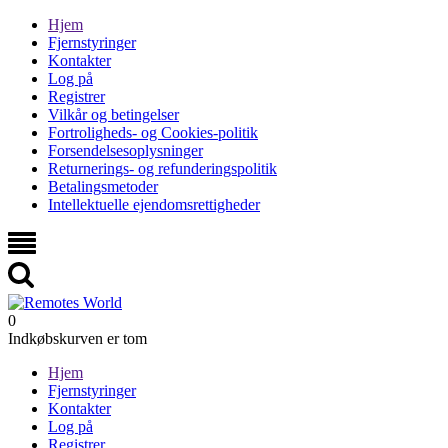
Hjem
Fjernstyringer
Kontakter
Log på
Registrer
Vilkår og betingelser
Fortroligheds- og Cookies-politik
Forsendelsesoplysninger
Returnerings- og refunderingspolitik
Betalingsmetoder
Intellektuelle ejendomsrettigheder
0
Indkøbskurven er tom
Hjem
Fjernstyringer
Kontakter
Log på
Registrer