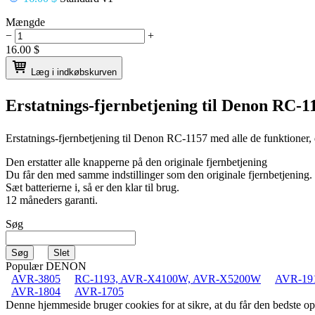
Mængde
−
+
16.00
$
Læg i indkøbskurven
Erstatnings-fjernbetjening til
Denon RC-1
Erstatnings-fjernbetjening til
Denon RC-1157
med alle de funktioner,
Den erstatter alle knapperne på den originale fjernbetjening
Du får den med samme indstillinger som den originale fjernbetjening.
Sæt batterierne i, så er den klar til brug.
12 måneders garanti.
Søg
Populær DENON
AVR-3805
RC-1193, AVR-X4100W, AVR-X5200W
AVR-19
AVR-1804
AVR-1705
Denne hjemmeside bruger cookies for at sikre, at du får den bedste 