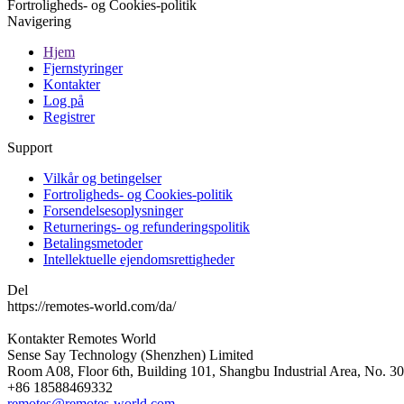
Fortroligheds- og Cookies-politik
Navigering
Hjem
Fjernstyringer
Kontakter
Log på
Registrer
Support
Vilkår og betingelser
Fortroligheds- og Cookies-politik
Forsendelsesoplysninger
Returnerings- og refunderingspolitik
Betalingsmetoder
Intellektuelle ejendomsrettigheder
Del
https://remotes-world.com/da/
Kontakter
Remotes World
Sense Say Technology (Shenzhen) Limited
Room A08, Floor 6th, Building 101, Shangbu Industrial Area, No. 3
+86 18588469332
remotes@remotes-world.com