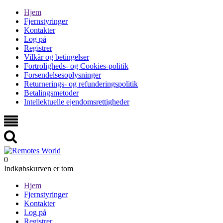
Hjem
Fjernstyringer
Kontakter
Log på
Registrer
Vilkår og betingelser
Fortroligheds- og Cookies-politik
Forsendelsesoplysninger
Returnerings- og refunderingspolitik
Betalingsmetoder
Intellektuelle ejendomsrettigheder
0
Indkøbskurven er tom
Hjem
Fjernstyringer
Kontakter
Log på
Registrer