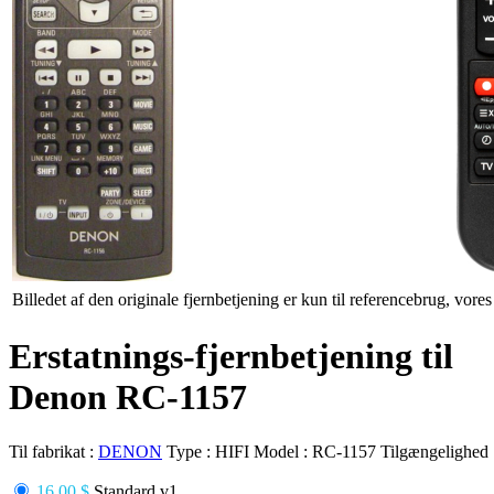
Billedet af den originale fjernbetjening er kun til referencebrug, vore
Erstatnings-fjernbetjening til
Denon RC-1157
Til fabrikat :
DENON
Type :
HIFI
Model :
RC-1157
Tilgængelighed
16.00 $
Standard v1