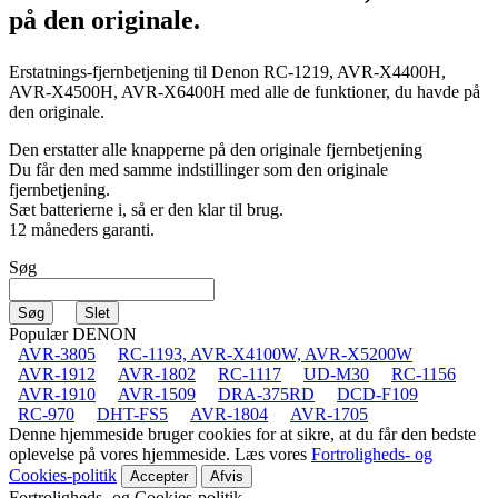
på den originale.
Erstatnings-fjernbetjening til
Denon RC-1219, AVR-X4400H,
AVR-X4500H, AVR-X6400H
med alle de funktioner, du havde på
den originale.
Den erstatter alle knapperne på den originale fjernbetjening
Du får den med samme indstillinger som den originale
fjernbetjening.
Sæt batterierne i, så er den klar til brug.
12 måneders garanti.
Søg
Populær DENON
AVR-3805
RC-1193, AVR-X4100W, AVR-X5200W
AVR-1912
AVR-1802
RC-1117
UD-M30
RC-1156
AVR-1910
AVR-1509
DRA-375RD
DCD-F109
RC-970
DHT-FS5
AVR-1804
AVR-1705
Denne hjemmeside bruger cookies for at sikre, at du får den bedste
oplevelse på vores hjemmeside. Læs vores
Fortroligheds- og
Cookies-politik
Accepter
Afvis
Fortroligheds- og Cookies-politik