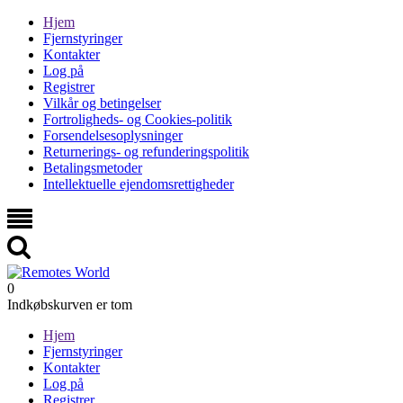
Hjem
Fjernstyringer
Kontakter
Log på
Registrer
Vilkår og betingelser
Fortroligheds- og Cookies-politik
Forsendelsesoplysninger
Returnerings- og refunderingspolitik
Betalingsmetoder
Intellektuelle ejendomsrettigheder
0
Indkøbskurven er tom
Hjem
Fjernstyringer
Kontakter
Log på
Registrer