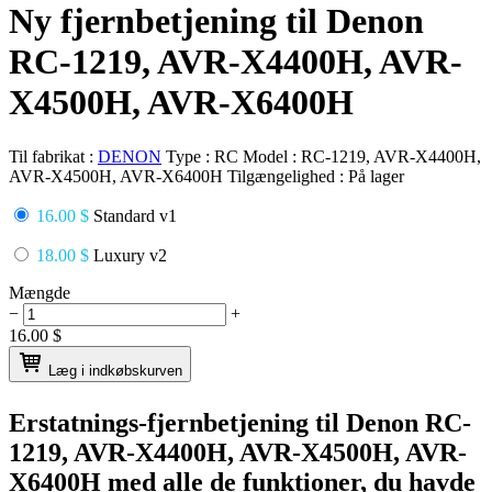
Ny fjernbetjening til Denon
RC-1219, AVR-X4400H, AVR-
X4500H, AVR-X6400H
Til fabrikat :
DENON
Type :
RC
Model :
RC-1219, AVR-X4400H,
AVR-X4500H, AVR-X6400H
Tilgængelighed :
På lager
16.00 $
Standard v1
18.00 $
Luxury v2
Mængde
−
+
16.00
$
Læg i indkøbskurven
Erstatnings-fjernbetjening til
Denon RC-
1219, AVR-X4400H, AVR-X4500H, AVR-
X6400H
med alle de funktioner, du havde