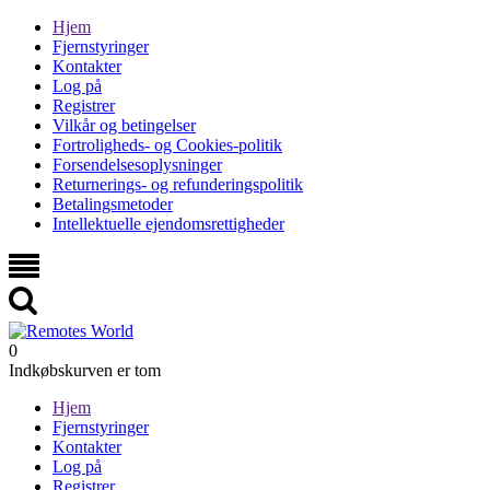
Hjem
Fjernstyringer
Kontakter
Log på
Registrer
Vilkår og betingelser
Fortroligheds- og Cookies-politik
Forsendelsesoplysninger
Returnerings- og refunderingspolitik
Betalingsmetoder
Intellektuelle ejendomsrettigheder
0
Indkøbskurven er tom
Hjem
Fjernstyringer
Kontakter
Log på
Registrer