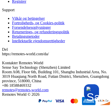
Registrer
Support
Vilkår og betingelser
Fortroligheds- og Cookies-politik
Forsendelsesoplysninger
Returnerings- og refunderingspolitik
Betalingsmetoder
Intellektuelle ejendomsrettigheder
Del
https://remotes-world.com/da/
Kontakter
Remotes World
Sense Say Technology (Shenzhen) Limited
Room A08, Floor 6th, Building 101, Shangbu Industrial Area, No.
3019 Huaqiang North Road, Futian District, Shenzhen, Guangdong
province, 518000, China
+86 18588469332
remotes@remotes-world.com
Remotes World ©
2026