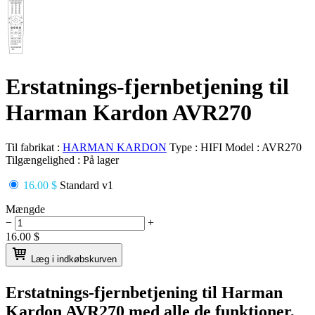
Erstatnings-fjernbetjening til
Harman Kardon AVR270
Til fabrikat :
HARMAN KARDON
Type :
HIFI
Model :
AVR270
Tilgængelighed :
På lager
16.00 $
Standard v1
Mængde
−
+
16.00
$
Læg i indkøbskurven
Erstatnings-fjernbetjening til
Harman
Kardon AVR270
med alle de funktioner,