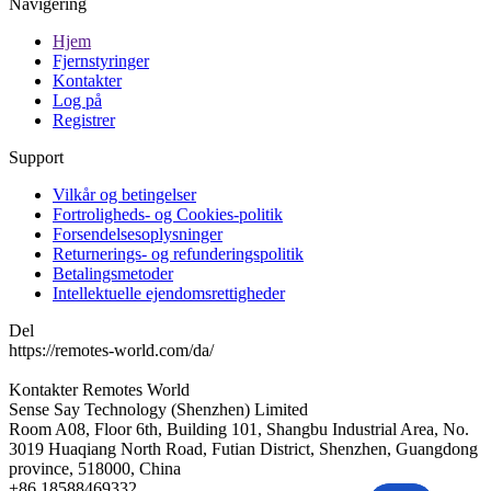
Navigering
Hjem
Fjernstyringer
Kontakter
Log på
Registrer
Support
Vilkår og betingelser
Fortroligheds- og Cookies-politik
Forsendelsesoplysninger
Returnerings- og refunderingspolitik
Betalingsmetoder
Intellektuelle ejendomsrettigheder
Del
https://remotes-world.com/da/
Kontakter
Remotes World
Sense Say Technology (Shenzhen) Limited
Room A08, Floor 6th, Building 101, Shangbu Industrial Area, No.
3019 Huaqiang North Road, Futian District, Shenzhen, Guangdong
province, 518000, China
+86 18588469332