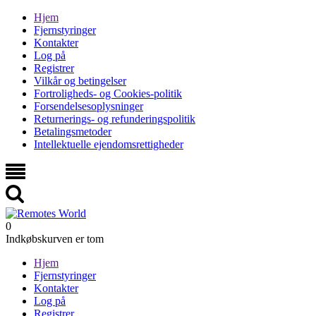
Hjem
Fjernstyringer
Kontakter
Log på
Registrer
Vilkår og betingelser
Fortroligheds- og Cookies-politik
Forsendelsesoplysninger
Returnerings- og refunderingspolitik
Betalingsmetoder
Intellektuelle ejendomsrettigheder
0
Indkøbskurven er tom
Hjem
Fjernstyringer
Kontakter
Log på
Registrer