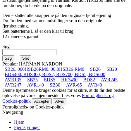
Erstatnings-fjernbetjening til
Harman Kardon HK3250
med alle de
funktioner, du havde på den originale.
Den erstatter alle knapperne på den originale fjernbetjening
Du får den med samme indstillinger som den originale
fjernbetjening.
Sæt batterierne i, så er den klar til brug.
12 måneders garanti.
Søg
Populær HARMAN KARDON
SB26, 060HSB26RM0, 06-0HSB26-RM0
SB26
SB20
BDS400, BDS300, BDS2, BDS700, BDS5, BDS600
AVR135
SB35
BDS5
HK3490
BDS2
AVR245
AVR247
AVR140
SB30
AVR-65
AVR40
Denne hjemmeside bruger cookies for at sikre, at du får den bedste
oplevelse på vores hjemmeside. Læs vores
Fortroligheds- og
Cookies-politik
Accepter
Afvis
Fortroligheds- og Cookies-politik
Navigering
Hjem
Fjernstyringer