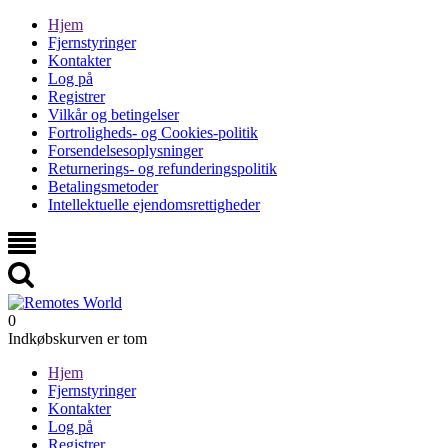
Hjem
Fjernstyringer
Kontakter
Log på
Registrer
Vilkår og betingelser
Fortroligheds- og Cookies-politik
Forsendelsesoplysninger
Returnerings- og refunderingspolitik
Betalingsmetoder
Intellektuelle ejendomsrettigheder
0
Indkøbskurven er tom
Hjem
Fjernstyringer
Kontakter
Log på
Registrer