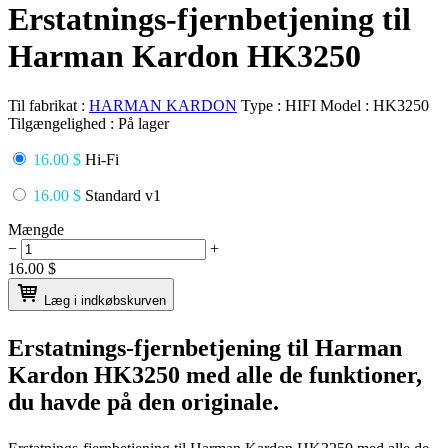
Erstatnings-fjernbetjening til
Harman Kardon HK3250
Til fabrikat :
HARMAN KARDON
Type :
HIFI
Model :
HK3250
Tilgængelighed :
På lager
16.00 $
Hi-Fi
16.00 $
Standard v1
Mængde
−
+
16.00
$
Læg i indkøbskurven
Erstatnings-fjernbetjening til
Harman
Kardon HK3250
med alle de funktioner,
du havde på den originale.