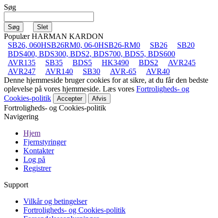
Søg
Populær HARMAN KARDON
SB26, 060HSB26RM0, 06-0HSB26-RM0
SB26
SB20
BDS400, BDS300, BDS2, BDS700, BDS5, BDS600
AVR135
SB35
BDS5
HK3490
BDS2
AVR245
AVR247
AVR140
SB30
AVR-65
AVR40
Denne hjemmeside bruger cookies for at sikre, at du får den bedste
oplevelse på vores hjemmeside. Læs vores
Fortroligheds- og
Cookies-politik
Accepter
Afvis
Fortroligheds- og Cookies-politik
Navigering
Hjem
Fjernstyringer
Kontakter
Log på
Registrer
Support
Vilkår og betingelser
Fortroligheds- og Cookies-politik