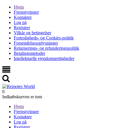
Hjem
Fjernstyringer
Kontakter
Log på
Registrer
Vilkår og betingelser
Fortroligheds- og Cookies-politik
Forsendelsesoplysninger
Returnerings- og refunderingspolitik
Betalingsmetoder
Intellektuelle ejendomsrettigheder
0
Indkøbskurven er tom
Hjem
Fjernstyringer
Kontakter
Log på
Registrer