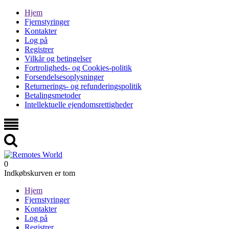
Hjem
Fjernstyringer
Kontakter
Log på
Registrer
Vilkår og betingelser
Fortroligheds- og Cookies-politik
Forsendelsesoplysninger
Returnerings- og refunderingspolitik
Betalingsmetoder
Intellektuelle ejendomsrettigheder
0
Indkøbskurven er tom
Hjem
Fjernstyringer
Kontakter
Log på
Registrer