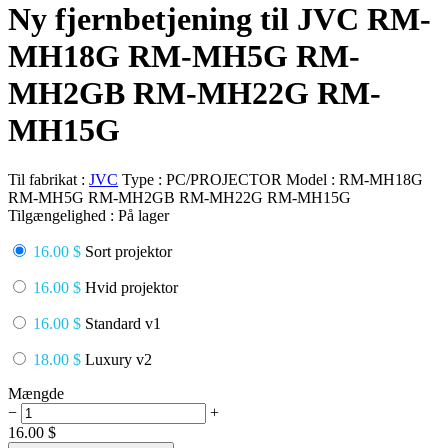
Ny fjernbetjening til JVC RM-
MH18G RM-MH5G RM-
MH2GB RM-MH22G RM-
MH15G
Til fabrikat :
JVC
Type :
PC/PROJECTOR
Model :
RM-MH18G
RM-MH5G RM-MH2GB RM-MH22G RM-MH15G
Tilgængelighed :
På lager
16.00 $
Sort projektor
16.00 $
Hvid projektor
16.00 $
Standard v1
18.00 $
Luxury v2
Mængde
−
+
16.00
$