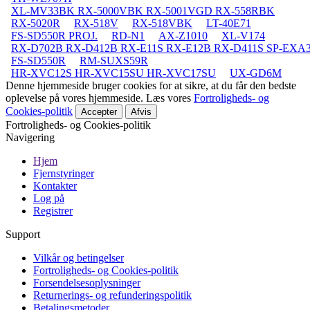
XL-MV33BK RX-5000VBK RX-5001VGD RX-558RBK
RX-5020R
RX-518V
RX-518VBK
LT-40E71
FS-SD550R PROJ.
RD-N1
AX-Z1010
XL-V174
RX-D702B RX-D412B RX-E11S RX-E12B RX-D411S SP-EXA
FS-SD550R
RM-SUXS59R
HR-XVC12S HR-XVC15SU HR-XVC17SU
UX-GD6M
Denne hjemmeside bruger cookies for at sikre, at du får den bedste
oplevelse på vores hjemmeside. Læs vores
Fortroligheds- og
Cookies-politik
Accepter
Afvis
Fortroligheds- og Cookies-politik
Navigering
Hjem
Fjernstyringer
Kontakter
Log på
Registrer
Support
Vilkår og betingelser
Fortroligheds- og Cookies-politik
Forsendelsesoplysninger
Returnerings- og refunderingspolitik
Betalingsmetoder