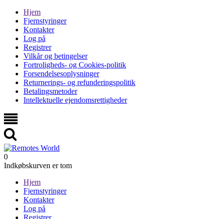
Hjem
Fjernstyringer
Kontakter
Log på
Registrer
Vilkår og betingelser
Fortroligheds- og Cookies-politik
Forsendelsesoplysninger
Returnerings- og refunderingspolitik
Betalingsmetoder
Intellektuelle ejendomsrettigheder
0
Indkøbskurven er tom
Hjem
Fjernstyringer
Kontakter
Log på
Registrer