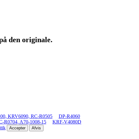
på den originale.
00, KRV6090, RC-R0505
DP-R4060
-R0704, A70-1008-15
KRF-V4080D
tik
Accepter
Afvis