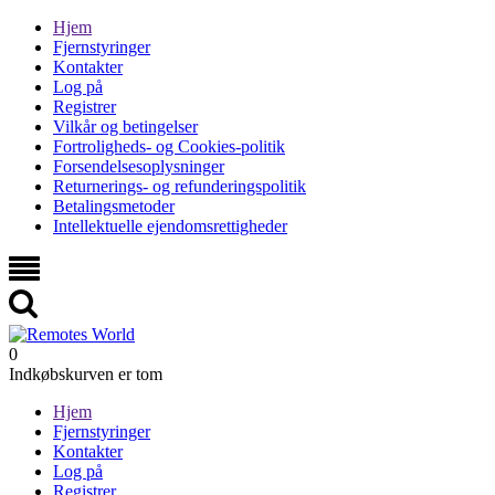
Hjem
Fjernstyringer
Kontakter
Log på
Registrer
Vilkår og betingelser
Fortroligheds- og Cookies-politik
Forsendelsesoplysninger
Returnerings- og refunderingspolitik
Betalingsmetoder
Intellektuelle ejendomsrettigheder
0
Indkøbskurven er tom
Hjem
Fjernstyringer
Kontakter
Log på
Registrer