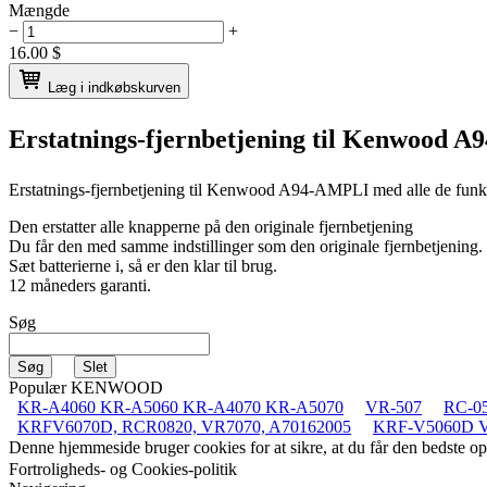
Mængde
−
+
16.00
$
Læg i indkøbskurven
Erstatnings-fjernbetjening til
Kenwood A
Erstatnings-fjernbetjening til
Kenwood A94-AMPLI
med alle de funk
Den erstatter alle knapperne på den originale fjernbetjening
Du får den med samme indstillinger som den originale fjernbetjening.
Sæt batterierne i, så er den klar til brug.
12 måneders garanti.
Søg
Populær KENWOOD
KR-A4060 KR-A5060 KR-A4070 KR-A5070
VR-507
RC-0
KRFV6070D, RCR0820, VR7070, A70162005
KRF-V5060D 
Denne hjemmeside bruger cookies for at sikre, at du får den bedste 
Fortroligheds- og Cookies-politik