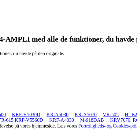
94-AMPLI
med alle de funktioner, du havde 
tioner, du havde på den originale.
500
KRF-V5030D
KR-A5030
KR-A5070
VR-505
HTB2
VR-615 KRF-V5560D
KRF-A4030
M-918DAB
KRV7070, RC
oplevelse på vores hjemmeside. Læs vores
Fortroligheds- og Cookies-poli