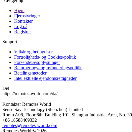
Navigering
Hjem
Fjernstyringer
Kontakter
Log på
Registrer
Support
Vilkår og betingelser
Fortroligheds- og Cookies-politik
Forsendelsesoplysninger
Returnerings- og refunderingspolitik
Betalingsmetoder
Intellektuelle ejendomsrettigheder
Del
https://remotes-world.com/da/
Kontakter
Remotes World
Sense Say Technology (Shenzhen) Limited
Room A08, Floor 6th, Building 101, Shangbu Industrial Area, No. 3
+86 18588469332
remotes@remotes-world.com
Remotes World ©
2026