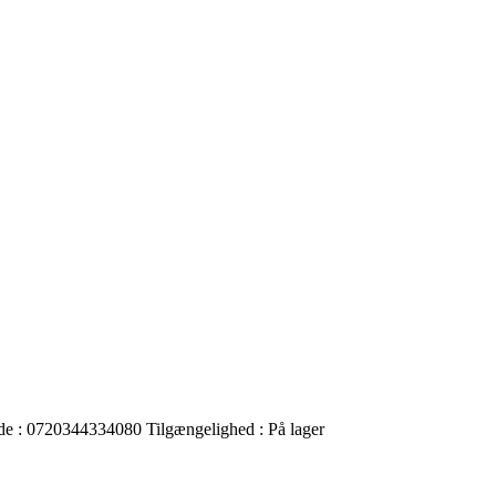
de :
0720344334080
Tilgængelighed :
På lager