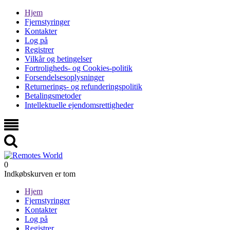
Hjem
Fjernstyringer
Kontakter
Log på
Registrer
Vilkår og betingelser
Fortroligheds- og Cookies-politik
Forsendelsesoplysninger
Returnerings- og refunderingspolitik
Betalingsmetoder
Intellektuelle ejendomsrettigheder
0
Indkøbskurven er tom
Hjem
Fjernstyringer
Kontakter
Log på
Registrer