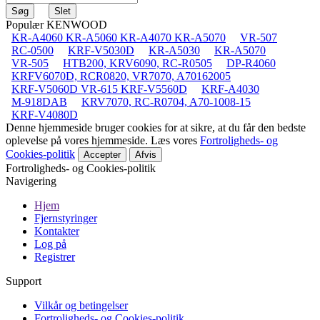
Populær KENWOOD
KR-A4060 KR-A5060 KR-A4070 KR-A5070
VR-507
RC-0500
KRF-V5030D
KR-A5030
KR-A5070
VR-505
HTB200, KRV6090, RC-R0505
DP-R4060
KRFV6070D, RCR0820, VR7070, A70162005
KRF-V5060D VR-615 KRF-V5560D
KRF-A4030
M-918DAB
KRV7070, RC-R0704, A70-1008-15
KRF-V4080D
Denne hjemmeside bruger cookies for at sikre, at du får den bedste
oplevelse på vores hjemmeside. Læs vores
Fortroligheds- og
Cookies-politik
Accepter
Afvis
Fortroligheds- og Cookies-politik
Navigering
Hjem
Fjernstyringer
Kontakter
Log på
Registrer
Support
Vilkår og betingelser
Fortroligheds- og Cookies-politik