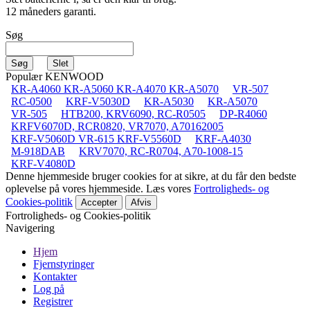
12 måneders garanti.
Søg
Populær KENWOOD
KR-A4060 KR-A5060 KR-A4070 KR-A5070
VR-507
RC-0500
KRF-V5030D
KR-A5030
KR-A5070
VR-505
HTB200, KRV6090, RC-R0505
DP-R4060
KRFV6070D, RCR0820, VR7070, A70162005
KRF-V5060D VR-615 KRF-V5560D
KRF-A4030
M-918DAB
KRV7070, RC-R0704, A70-1008-15
KRF-V4080D
Denne hjemmeside bruger cookies for at sikre, at du får den bedste
oplevelse på vores hjemmeside. Læs vores
Fortroligheds- og
Cookies-politik
Accepter
Afvis
Fortroligheds- og Cookies-politik
Navigering
Hjem
Fjernstyringer
Kontakter
Log på
Registrer