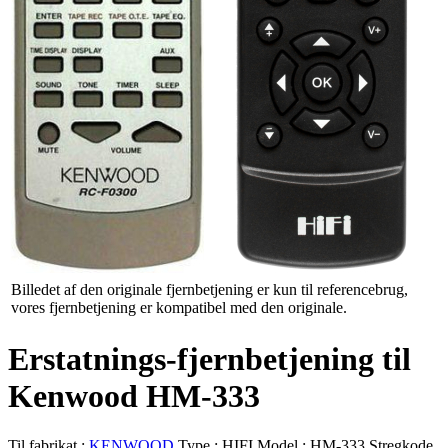
Billedet af den originale fjernbetjening er kun til referencebrug,
vores fjernbetjening er kompatibel med den originale.
Erstatnings-fjernbetjening til
Kenwood HM-333
Til fabrikat :
KENWOOD
Type :
HIFI
Model :
HM-333
Stregkode