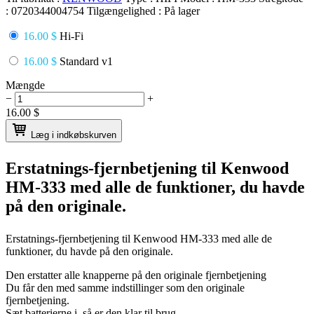
:
0720344004754
Tilgængelighed :
På lager
16.00 $
Hi-Fi
16.00 $
Standard v1
Mængde
−
+
16.00
$
Læg i indkøbskurven
Erstatnings-fjernbetjening til
Kenwood
HM-333
med alle de funktioner, du havde
på den originale.
Erstatnings-fjernbetjening til
Kenwood HM-333
med alle de
funktioner, du havde på den originale.
Den erstatter alle knapperne på den originale fjernbetjening
Du får den med samme indstillinger som den originale
fjernbetjening.
Sæt batterierne i, så er den klar til brug.