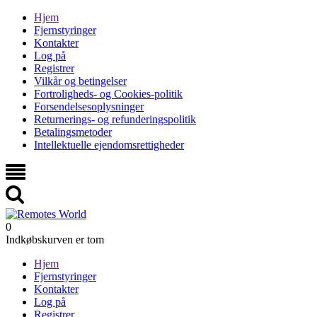
Hjem
Fjernstyringer
Kontakter
Log på
Registrer
Vilkår og betingelser
Fortroligheds- og Cookies-politik
Forsendelsesoplysninger
Returnerings- og refunderingspolitik
Betalingsmetoder
Intellektuelle ejendomsrettigheder
0
Indkøbskurven er tom
Hjem
Fjernstyringer
Kontakter
Log på
Registrer