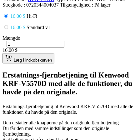
Stregkode :
0720344004037
Tilgængelighed :
På lager
16.00 $
Hi-Fi
16.00 $
Standard v1
Mængde
−
+
16.00
$
Læg i indkøbskurven
Erstatnings-fjernbetjening til
Kenwood
KRF-V5570D
med alle de funktioner, du
havde på den originale.
Erstatnings-fjernbetjening til
Kenwood KRF-V5570D
med alle de
funktioner, du havde på den originale.
Den erstatter alle knapperne på den originale fjernbetjening
Du får den med samme indstillinger som den originale
fjernbetjening.
Sæt batterierne i, så er den klar til brug.