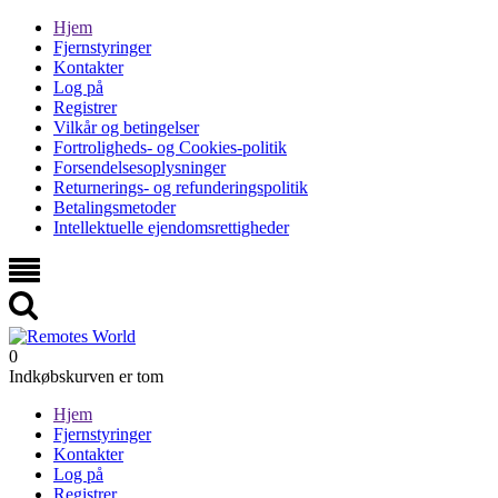
Hjem
Fjernstyringer
Kontakter
Log på
Registrer
Vilkår og betingelser
Fortroligheds- og Cookies-politik
Forsendelsesoplysninger
Returnerings- og refunderingspolitik
Betalingsmetoder
Intellektuelle ejendomsrettigheder
0
Indkøbskurven er tom
Hjem
Fjernstyringer
Kontakter
Log på
Registrer