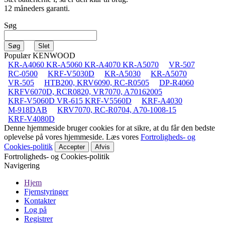
12 måneders garanti.
Søg
Populær KENWOOD
KR-A4060 KR-A5060 KR-A4070 KR-A5070
VR-507
RC-0500
KRF-V5030D
KR-A5030
KR-A5070
VR-505
HTB200, KRV6090, RC-R0505
DP-R4060
KRFV6070D, RCR0820, VR7070, A70162005
KRF-V5060D VR-615 KRF-V5560D
KRF-A4030
M-918DAB
KRV7070, RC-R0704, A70-1008-15
KRF-V4080D
Denne hjemmeside bruger cookies for at sikre, at du får den bedste
oplevelse på vores hjemmeside. Læs vores
Fortroligheds- og
Cookies-politik
Accepter
Afvis
Fortroligheds- og Cookies-politik
Navigering
Hjem
Fjernstyringer
Kontakter
Log på
Registrer