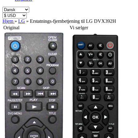
Hjem
»
LG
»
Erstatnings-fjernbetjening til LG DVX392H
Original
Vi sælger