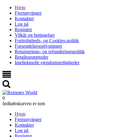
Hjem
Fjernstyringer
Kontakter
Log på
Registrer
Vilkår og betingelser
Fortroligheds- og Cookies-politik
Forsendelsesoplysninger
Returnerings- og refunderingspolitik
Betalingsmetoder
Intellektuelle ejendomsrettigheder
0
Indkøbskurven er tom
Hjem
Fjernstyringer
Kontakter
Log på
Registrer