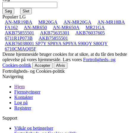
Populær LG
AN-MR19BA
MR20GA
AN-MR20GA
AN-MR18BA
FA162
AN-MR650
AN-MR650A
MR21GA
AKB75855501
AKB75635301
AKB76037605
6711R1P073B
AKB75855501
AKB76038001 SP7Y SP8YA SP9YA S90QY S80QY
6710CMAQ05F
Denne hjemmeside bruger cookies for at sikre, at du får den bedste
oplevelse på vores hjemmeside. Læs vores
Fortroligheds- og
Cookies-politik
Accepter
Afvis
Fortroligheds- og Cookies-politik
Navigering
Hjem
Fjernstyringer
Kontakter
Log på
Registrer
Support
Vilkår og betingelser