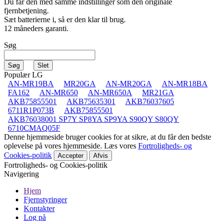
Du får den med samme indstillinger som den originale
fjernbetjening.
Sæt batterierne i, så er den klar til brug.
12 måneders garanti.
Søg
Populær LG
AN-MR19BA
MR20GA
AN-MR20GA
AN-MR18BA
FA162
AN-MR650
AN-MR650A
MR21GA
AKB75855501
AKB75635301
AKB76037605
6711R1P073B
AKB75855501
AKB76038001 SP7Y SP8YA SP9YA S90QY S80QY
6710CMAQ05F
Denne hjemmeside bruger cookies for at sikre, at du får den bedste
oplevelse på vores hjemmeside. Læs vores
Fortroligheds- og
Cookies-politik
Accepter
Afvis
Fortroligheds- og Cookies-politik
Navigering
Hjem
Fjernstyringer
Kontakter
Log på