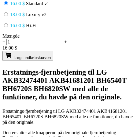
16.00 $
Standard v1
18.00 $
Luxury v2
16.00 $
Hi-Fi
Mængde
−
+
16.00
$
Læg i indkøbskurven
Erstatnings-fjernbetjening til
LG
AKB32474401 AKB41681201 BH6540T
BH6720S BH6820SW
med alle de
funktioner, du havde på den originale.
Erstatnings-fjernbetjening til
LG AKB32474401 AKB41681201
BH6540T BH6720S BH6820SW
med alle de funktioner, du havde
på den originale.
Den erstatter alle knapperne på den originale fjernbetjening