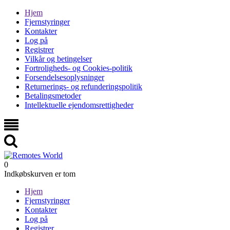
Hjem
Fjernstyringer
Kontakter
Log på
Registrer
Vilkår og betingelser
Fortroligheds- og Cookies-politik
Forsendelsesoplysninger
Returnerings- og refunderingspolitik
Betalingsmetoder
Intellektuelle ejendomsrettigheder
0
Indkøbskurven er tom
Hjem
Fjernstyringer
Kontakter
Log på
Registrer