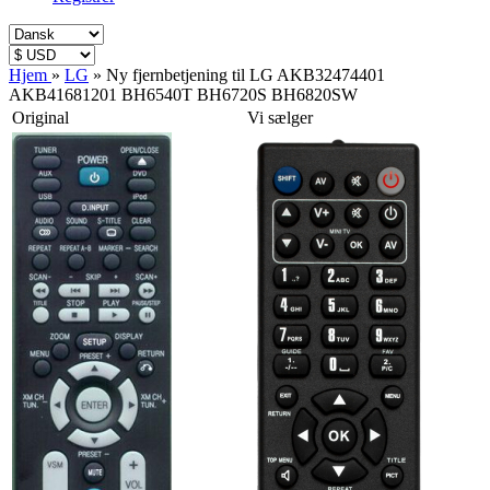
Hjem
»
LG
»
Ny fjernbetjening til LG AKB32474401
AKB41681201 BH6540T BH6720S BH6820SW
Original
Vi sælger