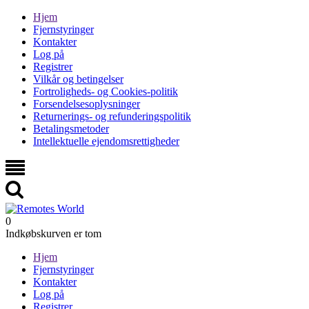
Hjem
Fjernstyringer
Kontakter
Log på
Registrer
Vilkår og betingelser
Fortroligheds- og Cookies-politik
Forsendelsesoplysninger
Returnerings- og refunderingspolitik
Betalingsmetoder
Intellektuelle ejendomsrettigheder
0
Indkøbskurven er tom
Hjem
Fjernstyringer
Kontakter
Log på
Registrer