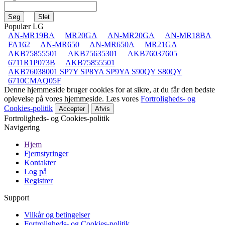
Populær LG
AN-MR19BA
MR20GA
AN-MR20GA
AN-MR18BA
FA162
AN-MR650
AN-MR650A
MR21GA
AKB75855501
AKB75635301
AKB76037605
6711R1P073B
AKB75855501
AKB76038001 SP7Y SP8YA SP9YA S90QY S80QY
6710CMAQ05F
Denne hjemmeside bruger cookies for at sikre, at du får den bedste
oplevelse på vores hjemmeside. Læs vores
Fortroligheds- og
Cookies-politik
Accepter
Afvis
Fortroligheds- og Cookies-politik
Navigering
Hjem
Fjernstyringer
Kontakter
Log på
Registrer
Support
Vilkår og betingelser
Fortroligheds- og Cookies-politik