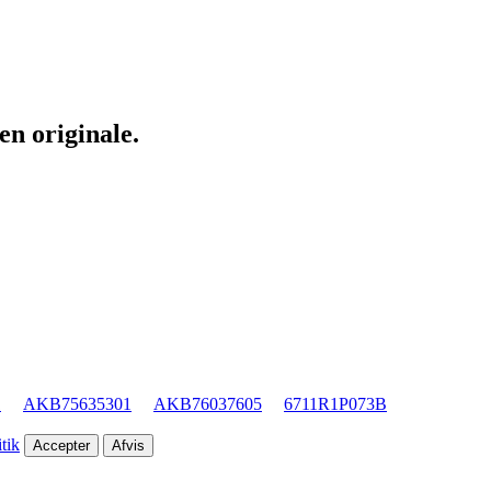
en originale.
1
AKB75635301
AKB76037605
6711R1P073B
tik
Accepter
Afvis