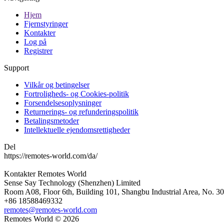
Hjem
Fjernstyringer
Kontakter
Log på
Registrer
Support
Vilkår og betingelser
Fortroligheds- og Cookies-politik
Forsendelsesoplysninger
Returnerings- og refunderingspolitik
Betalingsmetoder
Intellektuelle ejendomsrettigheder
Del
https://remotes-world.com/da/
Kontakter
Remotes World
Sense Say Technology (Shenzhen) Limited
Room A08, Floor 6th, Building 101, Shangbu Industrial Area, No. 3
+86 18588469332
remotes@remotes-world.com
Remotes World ©
2026