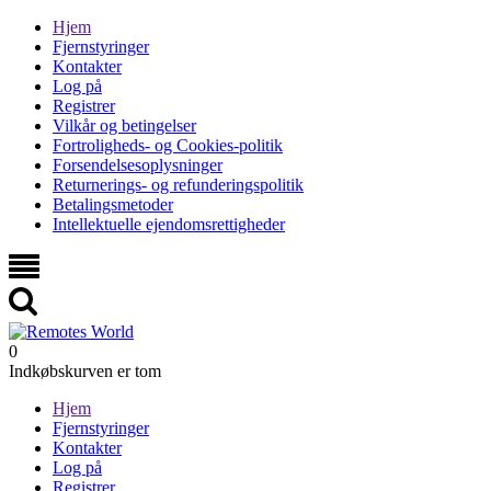
Hjem
Fjernstyringer
Kontakter
Log på
Registrer
Vilkår og betingelser
Fortroligheds- og Cookies-politik
Forsendelsesoplysninger
Returnerings- og refunderingspolitik
Betalingsmetoder
Intellektuelle ejendomsrettigheder
0
Indkøbskurven er tom
Hjem
Fjernstyringer
Kontakter
Log på
Registrer