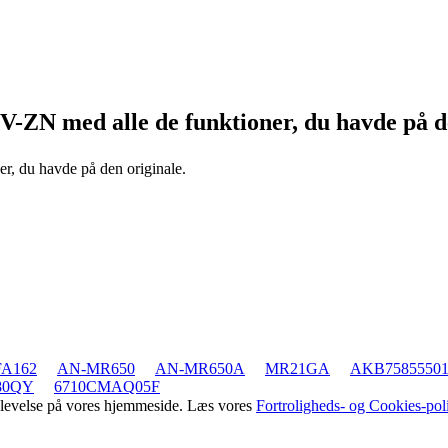
0V-ZN
med alle de funktioner, du havde på d
er, du havde på den originale.
FA162
AN-MR650
AN-MR650A
MR21GA
AKB7585550
80QY
6710CMAQ05F
oplevelse på vores hjemmeside. Læs vores
Fortroligheds- og Cookies-poli