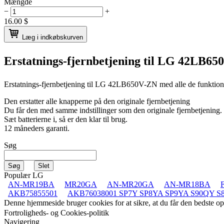
Mængde
−
+
16.00
$
Læg i indkøbskurven
Erstatnings-fjernbetjening til
LG 42LB65
Erstatnings-fjernbetjening til
LG 42LB650V-ZN
med alle de funktion
Den erstatter alle knapperne på den originale fjernbetjening
Du får den med samme indstillinger som den originale fjernbetjening.
Sæt batterierne i, så er den klar til brug.
12 måneders garanti.
Søg
Populær LG
AN-MR19BA
MR20GA
AN-MR20GA
AN-MR18BA
AKB75855501
AKB76038001 SP7Y SP8YA SP9YA S90QY S
Denne hjemmeside bruger cookies for at sikre, at du får den bedste 
Fortroligheds- og Cookies-politik
Navigering