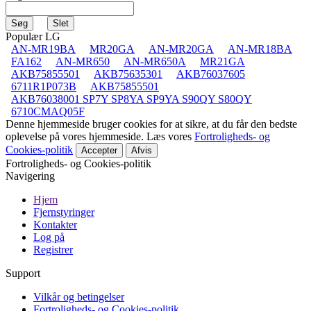
Populær LG
AN-MR19BA
MR20GA
AN-MR20GA
AN-MR18BA
FA162
AN-MR650
AN-MR650A
MR21GA
AKB75855501
AKB75635301
AKB76037605
6711R1P073B
AKB75855501
AKB76038001 SP7Y SP8YA SP9YA S90QY S80QY
6710CMAQ05F
Denne hjemmeside bruger cookies for at sikre, at du får den bedste
oplevelse på vores hjemmeside. Læs vores
Fortroligheds- og
Cookies-politik
Accepter
Afvis
Fortroligheds- og Cookies-politik
Navigering
Hjem
Fjernstyringer
Kontakter
Log på
Registrer
Support
Vilkår og betingelser
Fortroligheds- og Cookies-politik