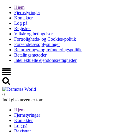
Hjem
Fjernstyringer
Kontakter
Log på
Registrer
Vilkår og betingelser
Fortroligheds- og Cookies-politik
Forsendelsesoplysninger
Returnerings- og refunderingspolitik
Betalingsmetoder
Intellektuelle ejendomsrettigheder
0
Indkøbskurven er tom
Hjem
Fjernstyringer
Kontakter
Log på
Registrer