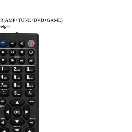
z RC006SR(AMP+TUNE+DVD+GAME)
sælger