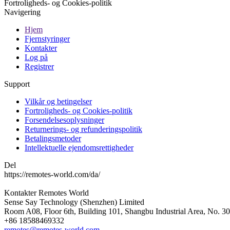
Fortroligheds- og Cookies-politik
Navigering
Hjem
Fjernstyringer
Kontakter
Log på
Registrer
Support
Vilkår og betingelser
Fortroligheds- og Cookies-politik
Forsendelsesoplysninger
Returnerings- og refunderingspolitik
Betalingsmetoder
Intellektuelle ejendomsrettigheder
Del
https://remotes-world.com/da/
Kontakter
Remotes World
Sense Say Technology (Shenzhen) Limited
Room A08, Floor 6th, Building 101, Shangbu Industrial Area, No. 3
+86 18588469332
remotes@remotes-world.com