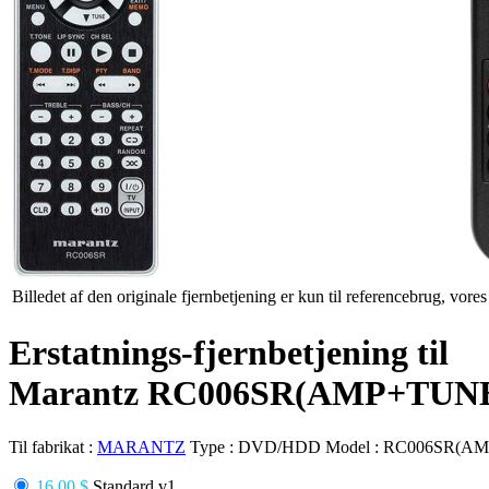
Billedet af den originale fjernbetjening er kun til referencebrug, vore
Erstatnings-fjernbetjening til
Marantz RC006SR(AMP+TU
Til fabrikat :
MARANTZ
Type :
DVD/HDD
Model :
RC006SR(A
16.00 $
Standard v1