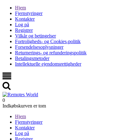
Hjem
Fjernstyringer
Kontakter
Log på
Registrer
Vilkår og betingelser
Fortroligheds- og Cookies-politik
Forsendelsesoplysninger
Returnerings- og refunderingspolitik
Betalingsmetoder
Intellektuelle ejendomsrettigheder
0
Indkøbskurven er tom
Hjem
Fjernstyringer
Kontakter
Log på
Registrer