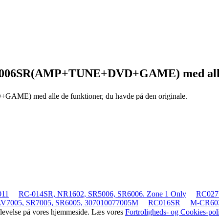
RC006SR(AMP+TUNE+DVD+GAME)
med all
VD+GAME)
med alle de funktioner, du havde på den originale.
011
RC-014SR, NR1602, SR5006, SR6006. Zone 1 Only
RC027
V7005, SR7005, SR6005, 307010077005M
RC016SR
M-CR60
oplevelse på vores hjemmeside. Læs vores
Fortroligheds- og Cookies-poli