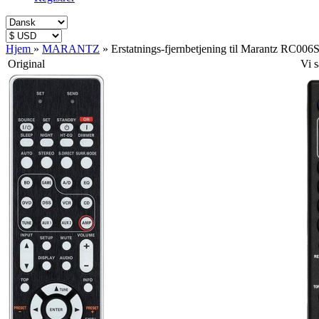
Hjem
»
MARANTZ
»
Erstatnings-fjernbetjening til Marant
Original
Vi 