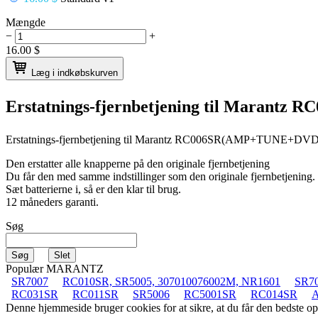
Mængde
−
+
16.00
$
Læg i indkøbskurven
Erstatnings-fjernbetjening til
Marantz 
Erstatnings-fjernbetjening til
Marantz RC006SR(AMP+TUNE+D
Den erstatter alle knapperne på den originale fjernbetjening
Du får den med samme indstillinger som den originale fjernbetjening.
Sæt batterierne i, så er den klar til brug.
12 måneders garanti.
Søg
Populær MARANTZ
SR7007
RC010SR, SR5005, 307010076002M, NR1601
SR7
RC031SR
RC011SR
SR5006
RC5001SR
RC014SR
A
Denne hjemmeside bruger cookies for at sikre, at du får den bedste 