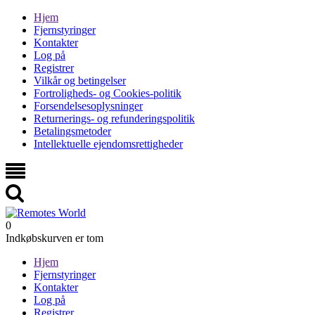
Hjem
Fjernstyringer
Kontakter
Log på
Registrer
Vilkår og betingelser
Fortroligheds- og Cookies-politik
Forsendelsesoplysninger
Returnerings- og refunderingspolitik
Betalingsmetoder
Intellektuelle ejendomsrettigheder
0
Indkøbskurven er tom
Hjem
Fjernstyringer
Kontakter
Log på
Registrer