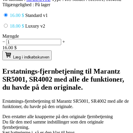
Tilgængelighed :
På lager
16.00 $
Standard v1
18.00 $
Luxury v2
Mængde
−
+
16.00
$
Læg i indkøbskurven
Erstatnings-fjernbetjening til
Marantz
SR5001, SR4002
med alle de funktioner,
du havde på den originale.
Erstatnings-fjernbetjening til
Marantz SR5001, SR4002
med alle de
funktioner, du havde på den originale.
Den erstatter alle knapperne på den originale fjernbetjening
Du får den med samme indstillinger som den originale
fjernbetjening.
Sæt batterierne i, så er den klar til brug.