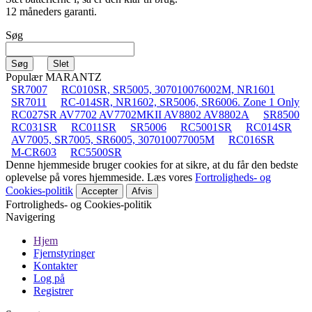
12 måneders garanti.
Søg
Populær MARANTZ
SR7007
RC010SR, SR5005, 307010076002M, NR1601
SR7011
RC-014SR, NR1602, SR5006, SR6006. Zone 1 Only
RC027SR AV7702 AV7702MKII AV8802 AV8802A
SR8500
RC031SR
RC011SR
SR5006
RC5001SR
RC014SR
AV7005, SR7005, SR6005, 307010077005M
RC016SR
M-CR603
RC5500SR
Denne hjemmeside bruger cookies for at sikre, at du får den bedste
oplevelse på vores hjemmeside. Læs vores
Fortroligheds- og
Cookies-politik
Accepter
Afvis
Fortroligheds- og Cookies-politik
Navigering
Hjem
Fjernstyringer
Kontakter
Log på
Registrer