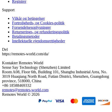
Registrer
Support
Vilkår og betingelser
Fortroligheds- og Cookies-politik
Forsendelsesoplysninger
Returnerings- og refunderingspolitik
Betalingsmetoder
Intellektuelle ejendomsrettigheder
Del
https://remotes-world.com/da/
Kontakter
Remotes World
Sense Say Technology (Shenzhen) Limited
Room A08, Floor 6th, Building 101, Shangbu Industrial Area, No.
3019 Huaqiang North Road, Futian District, Shenzhen, Guangdong
province, 518000, China
+86 18588469332
remotes@remotes-world.com
Remotes World ©
2026