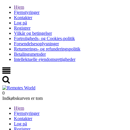
Hjem
Fjernstyringer
Kontakter
Log på
Registrer
Vilkår og betingelser
Fortroligheds- og Cookies-politik
Forsendelsesoplysninger
Returnerings- og refunderingspolitik
Betalingsmetoder
Intellektuelle ejendomsrettigheder
0
Indkøbskurven er tom
Hjem
Fjernstyringer
Kontakter
Log på
Registrer