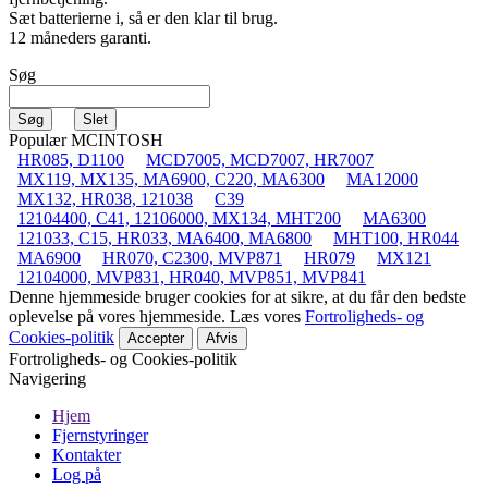
Sæt batterierne i, så er den klar til brug.
12 måneders garanti.
Søg
Populær MCINTOSH
HR085, D1100
MCD7005, MCD7007, HR7007
MX119, MX135, MA6900, C220, MA6300
MA12000
MX132, HR038, 121038
C39
12104400, C41, 12106000, MX134, MHT200
MA6300
121033, C15, HR033, MA6400, MA6800
MHT100, HR044
MA6900
HR070, C2300, MVP871
HR079
MX121
12104000, MVP831, HR040, MVP851, MVP841
Denne hjemmeside bruger cookies for at sikre, at du får den bedste
oplevelse på vores hjemmeside. Læs vores
Fortroligheds- og
Cookies-politik
Accepter
Afvis
Fortroligheds- og Cookies-politik
Navigering
Hjem
Fjernstyringer
Kontakter
Log på