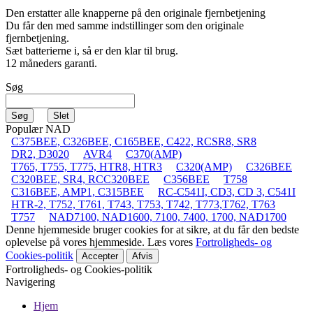
Den erstatter alle knapperne på den originale fjernbetjening
Du får den med samme indstillinger som den originale
fjernbetjening.
Sæt batterierne i, så er den klar til brug.
12 måneders garanti.
Søg
Populær NAD
C375BEE, C326BEE, C165BEE, C422, RCSR8, SR8
DR2, D3020
AVR4
C370(AMP)
T765, T755, T775, HTR8, HTR3
C320(AMP)
C326BEE
C320BEE, SR4, RCC320BEE
C356BEE
T758
C316BEE, AMP1, C315BEE
RC-C541I, CD3, CD 3, C541I
HTR-2, T752, T761, T743, T753, T742, T773,T762, T763
T757
NAD7100, NAD1600, 7100, 7400, 1700, NAD1700
Denne hjemmeside bruger cookies for at sikre, at du får den bedste
oplevelse på vores hjemmeside. Læs vores
Fortroligheds- og
Cookies-politik
Accepter
Afvis
Fortroligheds- og Cookies-politik
Navigering
Hjem