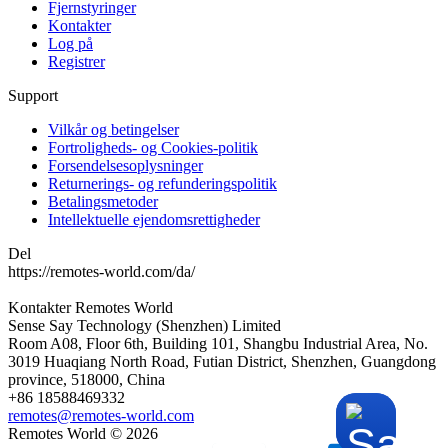
Fjernstyringer
Kontakter
Log på
Registrer
Support
Vilkår og betingelser
Fortroligheds- og Cookies-politik
Forsendelsesoplysninger
Returnerings- og refunderingspolitik
Betalingsmetoder
Intellektuelle ejendomsrettigheder
Del
https://remotes-world.com/da/
Kontakter
Remotes World
Sense Say Technology (Shenzhen) Limited
Room A08, Floor 6th, Building 101, Shangbu Industrial Area, No.
3019 Huaqiang North Road, Futian District, Shenzhen, Guangdong
province, 518000, China
+86 18588469332
remotes@remotes-world.com
Remotes World ©
2026