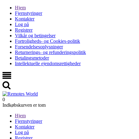
Hjem
Fjernstyringer
Kontakter
Log på
Registrer
Vilkår og betingelser
Fortroligheds- og Cookies-politik
Forsendelsesoplysninger
Returnerings- og refunderingspolitik
Betalingsmetoder
Intellektuelle ejendomsrettigheder
0
Indkøbskurven er tom
Hjem
Fjernstyringer
Kontakter
Log på
Registrer