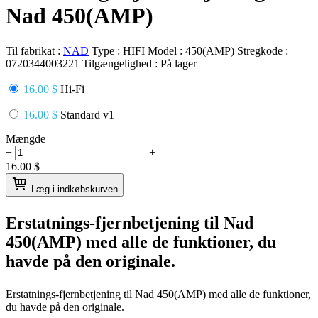
Nad 450(AMP)
Til fabrikat :
NAD
Type :
HIFI
Model :
450(AMP)
Stregkode :
0720344003221
Tilgængelighed :
På lager
16.00 $
Hi-Fi
16.00 $
Standard v1
Mængde
−
+
16.00
$
Læg i indkøbskurven
Erstatnings-fjernbetjening til
Nad
450(AMP)
med alle de funktioner, du
havde på den originale.
Erstatnings-fjernbetjening til
Nad 450(AMP)
med alle de funktioner,
du havde på den originale.