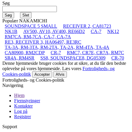
Søg
Populær NAKAMICHI
SOUNDSPACE 5 SMALL
RECEIVER 2, CA81723
NK1B
AV500, AV10, AV400, RE66D2
CA-7
NK12
RM7CA, RM-7CA, CA-7, CA-7A
RE3, RECEIVER 3, HA06497, RE3RC
TA-3A, RM-3TA, RM-2TA, TA-2A, RM-4TA, TA-4A
CA80900, RM2CDP
CR-7
RMC7, CR7E, CR7A, RM7C
SR4A, RM4SR
SS8, SOUNDSPACE8, DG05309
CR-70
Denne hjemmeside bruger cookies for at sikre, at du får den bedste
oplevelse på vores hjemmeside. Læs vores
Fortroligheds- og
Cookies-politik
Accepter
Afvis
Fortroligheds- og Cookies-politik
Navigering
Hjem
Fjernstyringer
Kontakter
Log på
Registrer
Support