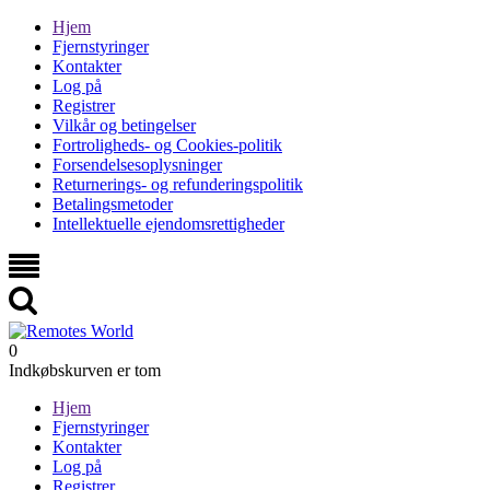
Hjem
Fjernstyringer
Kontakter
Log på
Registrer
Vilkår og betingelser
Fortroligheds- og Cookies-politik
Forsendelsesoplysninger
Returnerings- og refunderingspolitik
Betalingsmetoder
Intellektuelle ejendomsrettigheder
0
Indkøbskurven er tom
Hjem
Fjernstyringer
Kontakter
Log på
Registrer