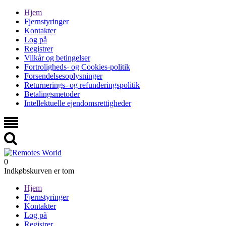
Hjem
Fjernstyringer
Kontakter
Log på
Registrer
Vilkår og betingelser
Fortroligheds- og Cookies-politik
Forsendelsesoplysninger
Returnerings- og refunderingspolitik
Betalingsmetoder
Intellektuelle ejendomsrettigheder
0
Indkøbskurven er tom
Hjem
Fjernstyringer
Kontakter
Log på
Registrer