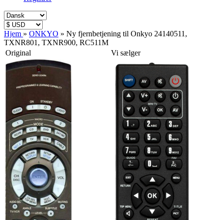
Hjem
»
ONKYO
»
Ny fjernbetjening til Onkyo 24140511,
TXNR801, TXNR900, RC511M
Original
Vi sælger