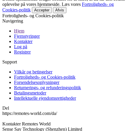
oplevelse på vores hjemmeside. Læs vores
Fortroligheds- og
Cookies-politik
Accepter
Afvis
Fortroligheds- og Cookies-politik
Navigering
Hjem
Fjernstyringer
Kontakter
Log på
Registrer
Support
Vilkår og betingelser
Fortroligheds- og Cookies-politik
Forsendelsesoplysninger
Returnerings- og refunderingspolitik
Betalingsmetoder
Intellektuelle ejendomsrettigheder
Del
https://remotes-world.com/da/
Kontakter
Remotes World
Sense Say Technology (Shenzhen) Limited