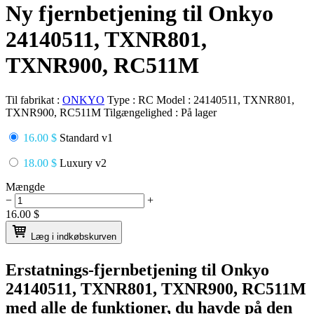
Ny fjernbetjening til Onkyo
24140511, TXNR801,
TXNR900, RC511M
Til fabrikat :
ONKYO
Type :
RC
Model :
24140511, TXNR801,
TXNR900, RC511M
Tilgængelighed :
På lager
16.00 $
Standard v1
18.00 $
Luxury v2
Mængde
−
+
16.00
$
Læg i indkøbskurven
Erstatnings-fjernbetjening til
Onkyo
24140511, TXNR801, TXNR900, RC511M
med alle de funktioner, du havde på den