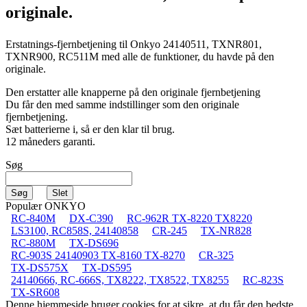
originale.
Erstatnings-fjernbetjening til
Onkyo 24140511, TXNR801,
TXNR900, RC511M
med alle de funktioner, du havde på den
originale.
Den erstatter alle knapperne på den originale fjernbetjening
Du får den med samme indstillinger som den originale
fjernbetjening.
Sæt batterierne i, så er den klar til brug.
12 måneders garanti.
Søg
Populær ONKYO
RC-840M
DX-C390
RC-962R TX-8220 TX8220
LS3100, RC858S, 24140858
CR-245
TX-NR828
RC-880M
TX-DS696
RC-903S 24140903 TX-8160 TX-8270
CR-325
TX-DS575X
TX-DS595
24140666, RC-666S, TX8222, TX8522, TX8255
RC-823S
TX-SR608
Denne hjemmeside bruger cookies for at sikre, at du får den bedste