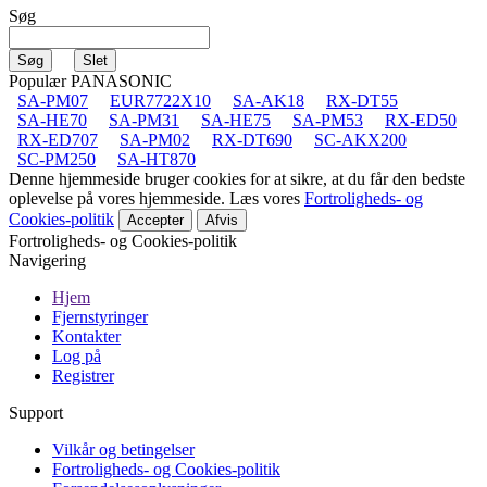
Søg
Populær PANASONIC
SA-PM07
EUR7722X10
SA-AK18
RX-DT55
SA-HE70
SA-PM31
SA-HE75
SA-PM53
RX-ED50
RX-ED707
SA-PM02
RX-DT690
SC-AKX200
SC-PM250
SA-HT870
Denne hjemmeside bruger cookies for at sikre, at du får den bedste
oplevelse på vores hjemmeside. Læs vores
Fortroligheds- og
Cookies-politik
Accepter
Afvis
Fortroligheds- og Cookies-politik
Navigering
Hjem
Fjernstyringer
Kontakter
Log på
Registrer
Support
Vilkår og betingelser
Fortroligheds- og Cookies-politik