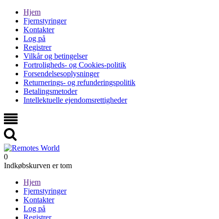
Hjem
Fjernstyringer
Kontakter
Log på
Registrer
Vilkår og betingelser
Fortroligheds- og Cookies-politik
Forsendelsesoplysninger
Returnerings- og refunderingspolitik
Betalingsmetoder
Intellektuelle ejendomsrettigheder
0
Indkøbskurven er tom
Hjem
Fjernstyringer
Kontakter
Log på
Registrer