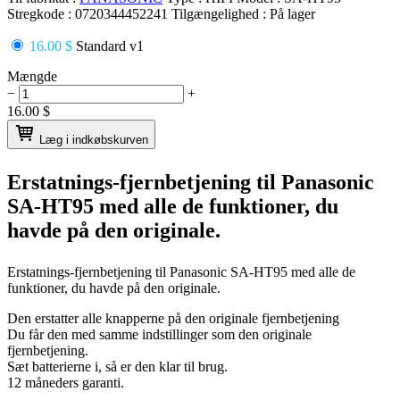
Stregkode :
0720344452241
Tilgængelighed :
På lager
16.00 $
Standard v1
Mængde
−
+
16.00
$
Læg i indkøbskurven
Erstatnings-fjernbetjening til
Panasonic
SA-HT95
med alle de funktioner, du
havde på den originale.
Erstatnings-fjernbetjening til
Panasonic SA-HT95
med alle de
funktioner, du havde på den originale.
Den erstatter alle knapperne på den originale fjernbetjening
Du får den med samme indstillinger som den originale
fjernbetjening.
Sæt batterierne i, så er den klar til brug.
12 måneders garanti.