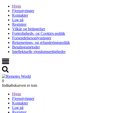
Hjem
Fjernstyringer
Kontakter
Log på
Registrer
Vilkår og betingelser
Fortroligheds- og Cookies-politik
Forsendelsesoplysninger
Returnerings- og refunderingspolitik
Betalingsmetoder
Intellektuelle ejendomsrettigheder
0
Indkøbskurven er tom
Hjem
Fjernstyringer
Kontakter
Log på
Registrer