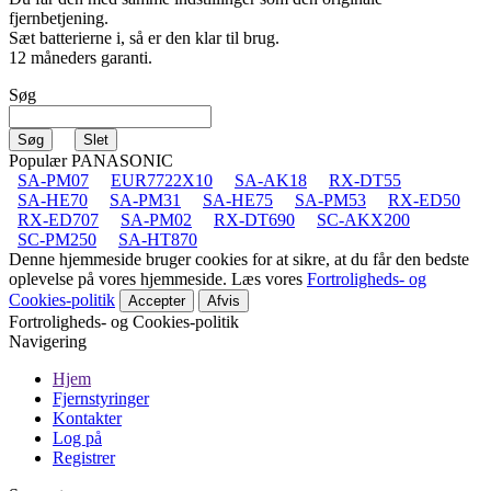
fjernbetjening.
Sæt batterierne i, så er den klar til brug.
12 måneders garanti.
Søg
Populær PANASONIC
SA-PM07
EUR7722X10
SA-AK18
RX-DT55
SA-HE70
SA-PM31
SA-HE75
SA-PM53
RX-ED50
RX-ED707
SA-PM02
RX-DT690
SC-AKX200
SC-PM250
SA-HT870
Denne hjemmeside bruger cookies for at sikre, at du får den bedste
oplevelse på vores hjemmeside. Læs vores
Fortroligheds- og
Cookies-politik
Accepter
Afvis
Fortroligheds- og Cookies-politik
Navigering
Hjem
Fjernstyringer
Kontakter
Log på
Registrer