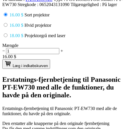
EW730
Stregkode :
0652043131090
Tilgængelighed :
På lager
16.00 $
Sort projektor
16.00 $
Hvid projektor
18.00 $
Projektorgrå med laser
Mængde
−
+
16.00
$
Læg i indkøbskurven
Erstatnings-fjernbetjening til
Panasonic
PT-EW730
med alle de funktioner, du
havde på den originale.
Erstatnings-fjernbetjening til
Panasonic PT-EW730
med alle de
funktioner, du havde på den originale.
Den erstatter alle knapperne på den originale fjernbetjening
Du får den med samme indstillinger som den originale