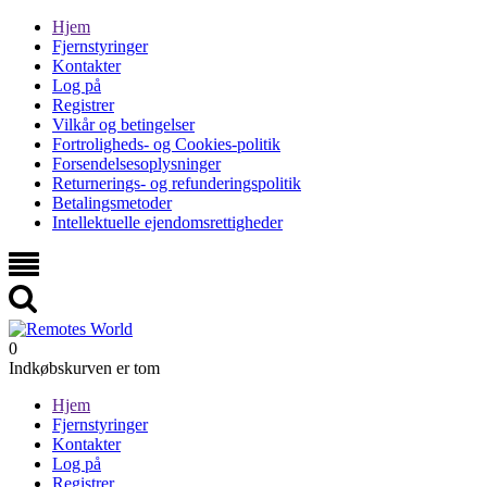
Hjem
Fjernstyringer
Kontakter
Log på
Registrer
Vilkår og betingelser
Fortroligheds- og Cookies-politik
Forsendelsesoplysninger
Returnerings- og refunderingspolitik
Betalingsmetoder
Intellektuelle ejendomsrettigheder
0
Indkøbskurven er tom
Hjem
Fjernstyringer
Kontakter
Log på
Registrer