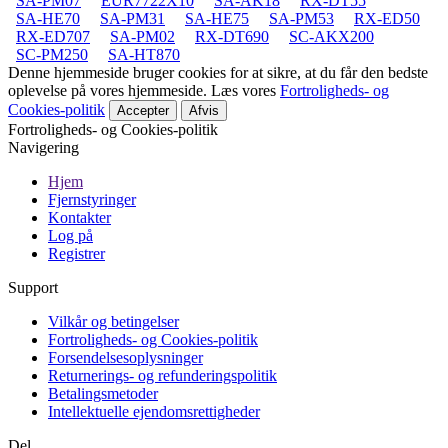
SA-PM07
EUR7722X10
SA-AK18
RX-DT55
SA-HE70
SA-PM31
SA-HE75
SA-PM53
RX-ED50
RX-ED707
SA-PM02
RX-DT690
SC-AKX200
SC-PM250
SA-HT870
Denne hjemmeside bruger cookies for at sikre, at du får den bedste
oplevelse på vores hjemmeside. Læs vores
Fortroligheds- og
Cookies-politik
Accepter
Afvis
Fortroligheds- og Cookies-politik
Navigering
Hjem
Fjernstyringer
Kontakter
Log på
Registrer
Support
Vilkår og betingelser
Fortroligheds- og Cookies-politik
Forsendelsesoplysninger
Returnerings- og refunderingspolitik
Betalingsmetoder
Intellektuelle ejendomsrettigheder
Del