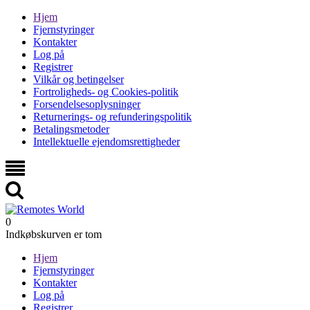
Hjem
Fjernstyringer
Kontakter
Log på
Registrer
Vilkår og betingelser
Fortroligheds- og Cookies-politik
Forsendelsesoplysninger
Returnerings- og refunderingspolitik
Betalingsmetoder
Intellektuelle ejendomsrettigheder
0
Indkøbskurven er tom
Hjem
Fjernstyringer
Kontakter
Log på
Registrer