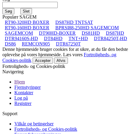
Populær SAGEM
RT90-320HD BOXER
DS87HD TNTSAT
RT90-160HD BOXER
BPRSI88-250HD SAGEMCOM
SAGEMCOM
DT90HD-BOXER
DS81HD
DS87HD
DTR94160S-HD
DT84HD
TNT+HD
DTR84250T-HD
DS86
REMCON905
DTR67250T
Denne hjemmeside bruger cookies for at sikre, at du får den bedste
oplevelse på vores hjemmeside. Læs vores
Fortroligheds- og
Cookies-politik
Accepter
Afvis
Fortroligheds- og Cookies-politik
Navigering
Hjem
Fjernstyringer
Kontakter
Log på
Registrer
Support
Vilkår og betingelser
Fortroligheds- og Cookies-politik