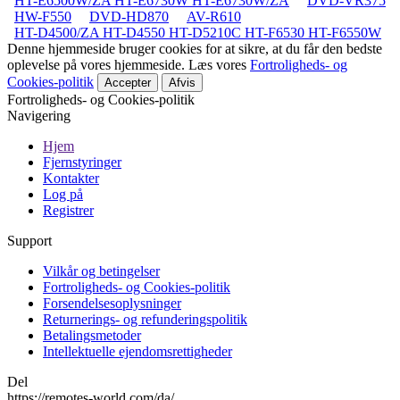
HT-E6500W/ZA HT-E6730W HT-E6730W/ZA
DVD-VR375
HW-F550
DVD-HD870
AV-R610
HT-D4500/ZA HT-D4550 HT-D5210C HT-F6530 HT-F6550W
Denne hjemmeside bruger cookies for at sikre, at du får den bedste
oplevelse på vores hjemmeside. Læs vores
Fortroligheds- og
Cookies-politik
Accepter
Afvis
Fortroligheds- og Cookies-politik
Navigering
Hjem
Fjernstyringer
Kontakter
Log på
Registrer
Support
Vilkår og betingelser
Fortroligheds- og Cookies-politik
Forsendelsesoplysninger
Returnerings- og refunderingspolitik
Betalingsmetoder
Intellektuelle ejendomsrettigheder
Del
https://remotes-world.com/da/