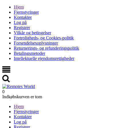
Hjem
Fjernstyringer
Kontakter
Log på
Registrer
Vilkår og betingelser
Fortroligheds- og Cookies-politik
Forsendelsesoplysninger
Returnerings- og refunderingspolitik
Betalingsmetoder
Intellektuelle ejendomsrettigheder
0
Indkøbskurven er tom
Hjem
Fjernstyringer
Kontakter
Log på
Registrer