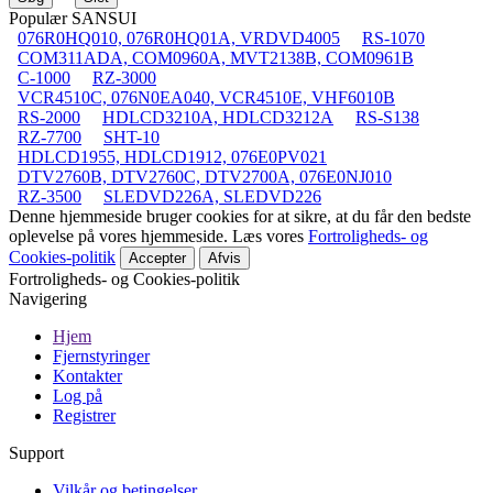
Populær SANSUI
076R0HQ010, 076R0HQ01A, VRDVD4005
RS-1070
COM311ADA, COM0960A, MVT2138B, COM0961B
C-1000
RZ-3000
VCR4510C, 076N0EA040, VCR4510E, VHF6010B
RS-2000
HDLCD3210A, HDLCD3212A
RS-S138
RZ-7700
SHT-10
HDLCD1955, HDLCD1912, 076E0PV021
DTV2760B, DTV2760C, DTV2700A, 076E0NJ010
RZ-3500
SLEDVD226A, SLEDVD226
Denne hjemmeside bruger cookies for at sikre, at du får den bedste
oplevelse på vores hjemmeside. Læs vores
Fortroligheds- og
Cookies-politik
Accepter
Afvis
Fortroligheds- og Cookies-politik
Navigering
Hjem
Fjernstyringer
Kontakter
Log på
Registrer
Support
Vilkår og betingelser