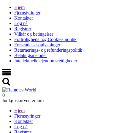
Hjem
Fjernstyringer
Kontakter
Log på
Registrer
Vilkår og betingelser
Fortroligheds- og Cookies-politik
Forsendelsesoplysninger
Returnerings- og refunderingspolitik
Betalingsmetoder
Intellektuelle ejendomsrettigheder
0
Indkøbskurven er tom
Hjem
Fjernstyringer
Kontakter
Log på
Registrer