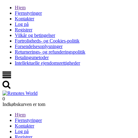
Hjem
Fjernstyringer
Kontakter
Log på
Registrer
Vilkår og betingelser
Fortroligheds- og Cookies-politik
Forsendelsesoplysninger
Returnerings- og refunderingspolitik
Betalingsmetoder
Intellektuelle ejendomsrettigheder
0
Indkøbskurven er tom
Hjem
Fjernstyringer
Kontakter
Log på
Registrer