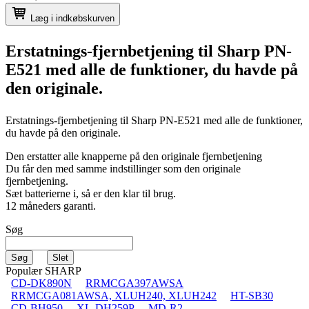
Læg i indkøbskurven
Erstatnings-fjernbetjening til
Sharp PN-
E521
med alle de funktioner, du havde på
den originale.
Erstatnings-fjernbetjening til
Sharp PN-E521
med alle de funktioner,
du havde på den originale.
Den erstatter alle knapperne på den originale fjernbetjening
Du får den med samme indstillinger som den originale
fjernbetjening.
Sæt batterierne i, så er den klar til brug.
12 måneders garanti.
Søg
Populær SHARP
CD-DK890N
RRMCGA397AWSA
RRMCGA081AWSA, XLUH240, XLUH242
HT-SB30
CD-BH950
XL-DH259P
MD-R2