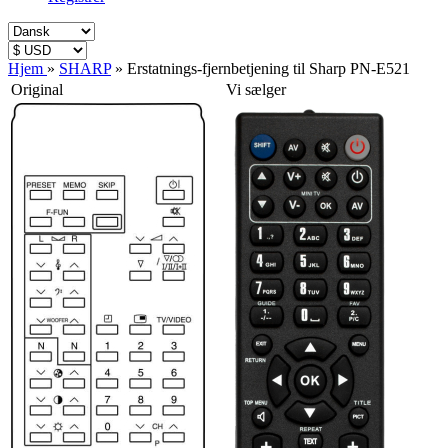
Hjem
»
SHARP
»
Erstatnings-fjernbetjening til Sharp PN-E521
Original
Vi sælger