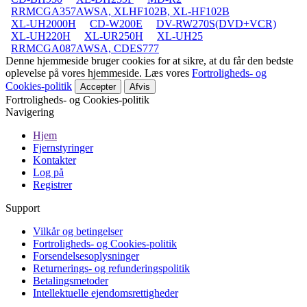
RRMCGA357AWSA, XLHF102B, XL-HF102B
XL-UH2000H
CD-W200E
DV-RW270S(DVD+VCR)
XL-UH220H
XL-UR250H
XL-UH25
RRMCGA087AWSA, CDES777
Denne hjemmeside bruger cookies for at sikre, at du får den bedste
oplevelse på vores hjemmeside. Læs vores
Fortroligheds- og
Cookies-politik
Accepter
Afvis
Fortroligheds- og Cookies-politik
Navigering
Hjem
Fjernstyringer
Kontakter
Log på
Registrer
Support
Vilkår og betingelser
Fortroligheds- og Cookies-politik
Forsendelsesoplysninger
Returnerings- og refunderingspolitik
Betalingsmetoder
Intellektuelle ejendomsrettigheder