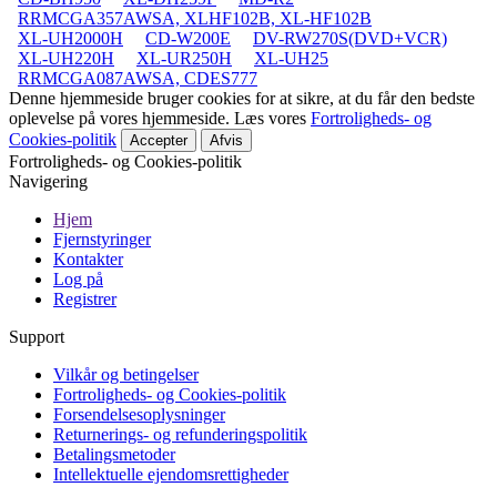
RRMCGA357AWSA, XLHF102B, XL-HF102B
XL-UH2000H
CD-W200E
DV-RW270S(DVD+VCR)
XL-UH220H
XL-UR250H
XL-UH25
RRMCGA087AWSA, CDES777
Denne hjemmeside bruger cookies for at sikre, at du får den bedste
oplevelse på vores hjemmeside. Læs vores
Fortroligheds- og
Cookies-politik
Accepter
Afvis
Fortroligheds- og Cookies-politik
Navigering
Hjem
Fjernstyringer
Kontakter
Log på
Registrer
Support
Vilkår og betingelser
Fortroligheds- og Cookies-politik
Forsendelsesoplysninger
Returnerings- og refunderingspolitik
Betalingsmetoder
Intellektuelle ejendomsrettigheder