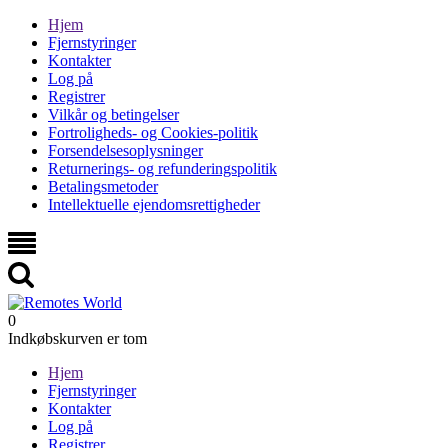
Hjem
Fjernstyringer
Kontakter
Log på
Registrer
Vilkår og betingelser
Fortroligheds- og Cookies-politik
Forsendelsesoplysninger
Returnerings- og refunderingspolitik
Betalingsmetoder
Intellektuelle ejendomsrettigheder
0
Indkøbskurven er tom
Hjem
Fjernstyringer
Kontakter
Log på
Registrer