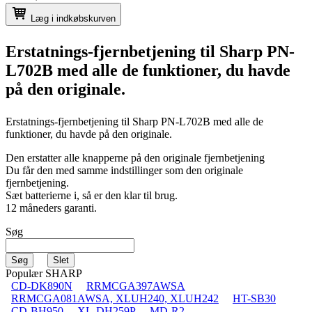
Læg i indkøbskurven
Erstatnings-fjernbetjening til
Sharp PN-
L702B
med alle de funktioner, du havde
på den originale.
Erstatnings-fjernbetjening til
Sharp PN-L702B
med alle de
funktioner, du havde på den originale.
Den erstatter alle knapperne på den originale fjernbetjening
Du får den med samme indstillinger som den originale
fjernbetjening.
Sæt batterierne i, så er den klar til brug.
12 måneders garanti.
Søg
Populær SHARP
CD-DK890N
RRMCGA397AWSA
RRMCGA081AWSA, XLUH240, XLUH242
HT-SB30
CD-BH950
XL-DH259P
MD-R2