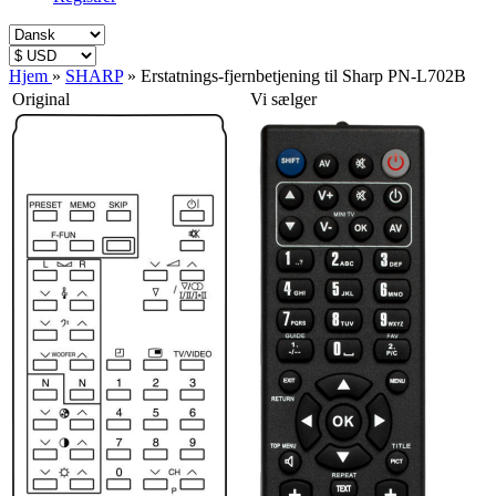
Hjem
»
SHARP
»
Erstatnings-fjernbetjening til Sharp PN-L702B
Original
Vi sælger