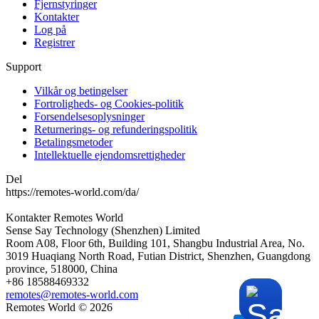
Fjernstyringer
Kontakter
Log på
Registrer
Support
Vilkår og betingelser
Fortroligheds- og Cookies-politik
Forsendelsesoplysninger
Returnerings- og refunderingspolitik
Betalingsmetoder
Intellektuelle ejendomsrettigheder
Del
https://remotes-world.com/da/
Kontakter
Remotes World
Sense Say Technology (Shenzhen) Limited
Room A08, Floor 6th, Building 101, Shangbu Industrial Area, No.
3019 Huaqiang North Road, Futian District, Shenzhen, Guangdong
province, 518000, China
+86 18588469332
remotes@remotes-world.com
Remotes World ©
2026