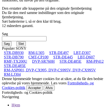
funktioner, du havde på den originale.
Den erstatter alle knapperne på den originale fjernbetjening
Du får den med samme indstillinger som den originale
fjernbetjening.
Sæt batterierne i, så er den klar til brug.
12 måneders garanti.
Søg
Populær SONY
STR-DB930
RM-U305
STR-DE497
LBT-D307
STR-DB790
CMT-CP100
STR-DE445
LBT-D607
RMF-TX200U
DVP-SR760H
STR-DE485E
RM-PP412
STR-DE485E
RM-ASP001, DVP-CX995, DVP-CS995V, DVP-CX995V
RM-LJ304
Denne hjemmeside bruger cookies for at sikre, at du får den bedste
oplevelse på vores hjemmeside. Læs vores
Fortroligheds- og
Cookies-politik
Accepter
Afvis
Fortroligheds- og Cookies-politik
Navigering
Hjem