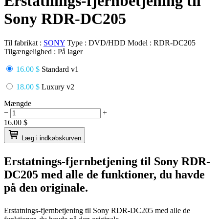
Erstatnings-fjernbetjening til
Sony RDR-DC205
Til fabrikat :
SONY
Type :
DVD/HDD
Model :
RDR-DC205
Tilgængelighed :
På lager
16.00 $
Standard v1
18.00 $
Luxury v2
Mængde
−
+
16.00
$
Læg i indkøbskurven
Erstatnings-fjernbetjening til
Sony RDR-
DC205
med alle de funktioner, du havde
på den originale.
Erstatnings-fjernbetjening til
Sony RDR-DC205
med alle de