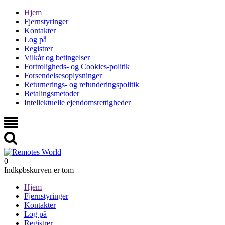
Hjem
Fjernstyringer
Kontakter
Log på
Registrer
Vilkår og betingelser
Fortroligheds- og Cookies-politik
Forsendelsesoplysninger
Returnerings- og refunderingspolitik
Betalingsmetoder
Intellektuelle ejendomsrettigheder
0
Indkøbskurven er tom
Hjem
Fjernstyringer
Kontakter
Log på
Registrer