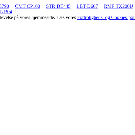
B790
CMT-CP100
STR-DE445
LBT-D607
RMF-TX200U
LJ304
oplevelse på vores hjemmeside. Læs vores
Fortroligheds- og Cookies-poli