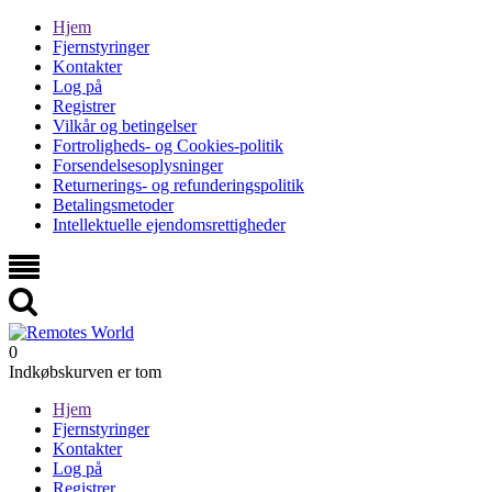
Hjem
Fjernstyringer
Kontakter
Log på
Registrer
Vilkår og betingelser
Fortroligheds- og Cookies-politik
Forsendelsesoplysninger
Returnerings- og refunderingspolitik
Betalingsmetoder
Intellektuelle ejendomsrettigheder
0
Indkøbskurven er tom
Hjem
Fjernstyringer
Kontakter
Log på
Registrer