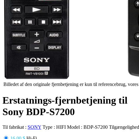
Billedet af den originale fjernbetjening er kun til referencebrug, vore
Erstatnings-fjernbetjening til
Sony BDP-S7200
Til fabrikat :
SONY
Type :
HIFI
Model :
BDP-S7200
Tilgængelighed
16.00 $
Hi-Fi