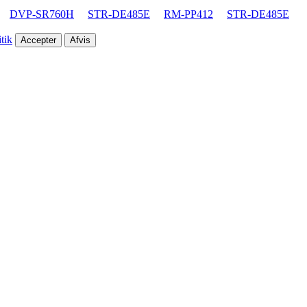
DVP-SR760H
STR-DE485E
RM-PP412
STR-DE485E
tik
Accepter
Afvis