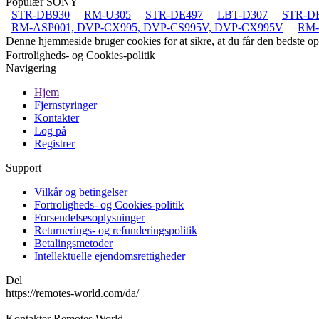
Populær SONY
STR-DB930
RM-U305
STR-DE497
LBT-D307
STR-D
RM-ASP001, DVP-CX995, DVP-CS995V, DVP-CX995V
RM-
Denne hjemmeside bruger cookies for at sikre, at du får den bedste 
Fortroligheds- og Cookies-politik
Navigering
Hjem
Fjernstyringer
Kontakter
Log på
Registrer
Support
Vilkår og betingelser
Fortroligheds- og Cookies-politik
Forsendelsesoplysninger
Returnerings- og refunderingspolitik
Betalingsmetoder
Intellektuelle ejendomsrettigheder
Del
https://remotes-world.com/da/
Kontakter
Remotes World