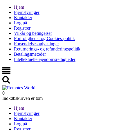
Hjem
Fjernstyringer
Kontakter
Log på
Registrer
Vilkår og betingelser
Fortroligheds- og Cookies-politik
Forsendelsesoplysninger
Returnerings- og refunderingspolitik
Betalingsmetoder
Intellektuelle ejendomsrettigheder
0
Indkøbskurven er tom
Hjem
Fjernstyringer
Kontakter
Log på
Registrer