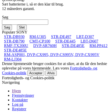
Sæt batterierne i, så er den klar til brug.
12 måneders garanti.
Søg
Populær SONY
STR-DB930
RM-U305
STR-DE497
LBT-D307
STR-DB790
CMT-CP100
STR-DE445
LBT-D607
RMF-TX200U
DVP-SR760H
STR-DE485E
RM-PP412
STR-DE485E
RM-ASP001, DVP-CX995, DVP-CS995V, DVP-CX995V
RM-LJ304
Denne hjemmeside bruger cookies for at sikre, at du får den bedste
oplevelse på vores hjemmeside. Læs vores
Fortroligheds- og
Cookies-politik
Accepter
Afvis
Fortroligheds- og Cookies-politik
Navigering
Hjem
Fjernstyringer
Kontakter
Log på
Registrer