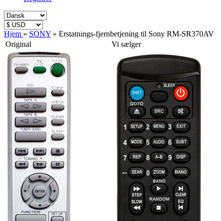
Hjem
»
SONY
»
Erstatnings-fjernbetjening til Sony RM-SR370AV
Original
Vi sælger