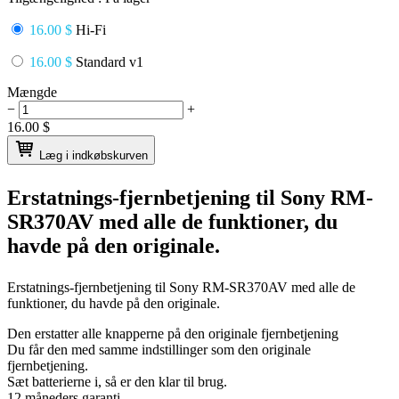
16.00 $
Hi-Fi
16.00 $
Standard v1
Mængde
−
+
16.00
$
Læg i indkøbskurven
Erstatnings-fjernbetjening til
Sony RM-
SR370AV
med alle de funktioner, du
havde på den originale.
Erstatnings-fjernbetjening til
Sony RM-SR370AV
med alle de
funktioner, du havde på den originale.
Den erstatter alle knapperne på den originale fjernbetjening
Du får den med samme indstillinger som den originale
fjernbetjening.
Sæt batterierne i, så er den klar til brug.
12 måneders garanti.