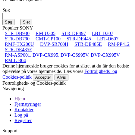
Søg
Populær SONY
STR-DB930
RM-U305
STR-DE497
LBT-D307
STR-DB790
CMT-CP100
STR-DE445
LBT-D607
RMF-TX200U
DVP-SR760H
STR-DE485E
RM-PP412
STR-DE485E
RM-ASP001, DVP-CX995, DVP-CS995V, DVP-CX995V
RM-LJ304
Denne hjemmeside bruger cookies for at sikre, at du får den bedste
oplevelse på vores hjemmeside. Læs vores
Fortroligheds- og
Cookies-politik
Accepter
Afvis
Fortroligheds- og Cookies-politik
Navigering
Hjem
Fjernstyringer
Kontakter
Log på
Registrer
Support