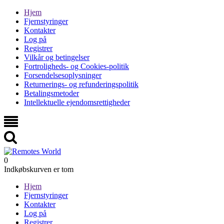
Hjem
Fjernstyringer
Kontakter
Log på
Registrer
Vilkår og betingelser
Fortroligheds- og Cookies-politik
Forsendelsesoplysninger
Returnerings- og refunderingspolitik
Betalingsmetoder
Intellektuelle ejendomsrettigheder
0
Indkøbskurven er tom
Hjem
Fjernstyringer
Kontakter
Log på
Registrer