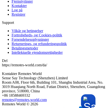
Fjernstyringer
Kontakter
Log på
Registrer
Support
Vilkår og betingelser
Fortroligheds- og Cookies-politik
Forsendelsesoplysninger
Returnerings- og refunderingspolitik
Betalingsmetoder
Intellektuelle ejendomsrettigheder
Del
https://remotes-world.com/da/
Kontakter
Remotes World
Sense Say Technology (Shenzhen) Limited
Room A08, Floor 6th, Building 101, Shangbu Industrial Area, No.
3019 Huaqiang North Road, Futian District, Shenzhen, Guangdong
province, 518000, China
+86 18588469332
remotes@remotes-world.com
Remotes World ©
2026