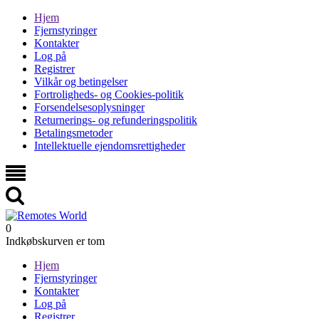
Hjem
Fjernstyringer
Kontakter
Log på
Registrer
Vilkår og betingelser
Fortroligheds- og Cookies-politik
Forsendelsesoplysninger
Returnerings- og refunderingspolitik
Betalingsmetoder
Intellektuelle ejendomsrettigheder
0
Indkøbskurven er tom
Hjem
Fjernstyringer
Kontakter
Log på
Registrer