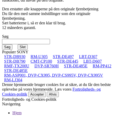
funktioner, du havde på den originale.
Den erstatter alle knapperne på den originale fjernbetjening
Du får den med samme indstillinger som den originale
fjernbetjening.
Sæt batterierne i, så er den klar til brug.
12 måneders garanti.
Søg
Populær SONY
STR-DB930
RM-U305
STR-DE497
LBT-D307
STR-DB790
CMT-CP100
STR-DE445
LBT-D607
RMF-TX200U
DVP-SR760H
STR-DE485E
RM-PP412
STR-DE485E
RM-ASP001, DVP-CX995, DVP-CS995V, DVP-CX995V
RM-LJ304
Denne hjemmeside bruger cookies for at sikre, at du får den bedste
oplevelse på vores hjemmeside. Læs vores
Fortroligheds- og
Cookies-politik
Accepter
Afvis
Fortroligheds- og Cookies-politik
Navigering
Hjem