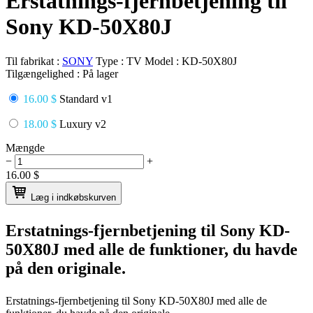
Erstatnings-fjernbetjening til
Sony KD-50X80J
Til fabrikat :
SONY
Type :
TV
Model :
KD-50X80J
Tilgængelighed :
På lager
16.00 $
Standard v1
18.00 $
Luxury v2
Mængde
−
+
16.00
$
Læg i indkøbskurven
Erstatnings-fjernbetjening til
Sony KD-
50X80J
med alle de funktioner, du havde
på den originale.
Erstatnings-fjernbetjening til
Sony KD-50X80J
med alle de