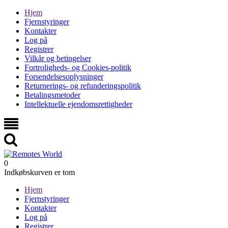
Hjem
Fjernstyringer
Kontakter
Log på
Registrer
Vilkår og betingelser
Fortroligheds- og Cookies-politik
Forsendelsesoplysninger
Returnerings- og refunderingspolitik
Betalingsmetoder
Intellektuelle ejendomsrettigheder
0
Indkøbskurven er tom
Hjem
Fjernstyringer
Kontakter
Log på
Registrer