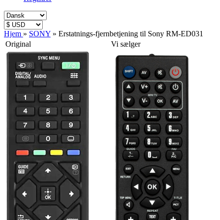
Hjem
»
SONY
»
Erstatnings-fjernbetjening til Sony RM-ED031
Original
Vi sælger