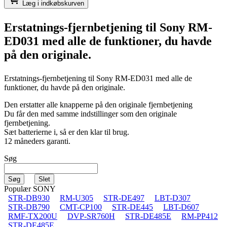
Læg i indkøbskurven
Erstatnings-fjernbetjening til
Sony RM-
ED031
med alle de funktioner, du havde
på den originale.
Erstatnings-fjernbetjening til
Sony RM-ED031
med alle de
funktioner, du havde på den originale.
Den erstatter alle knapperne på den originale fjernbetjening
Du får den med samme indstillinger som den originale
fjernbetjening.
Sæt batterierne i, så er den klar til brug.
12 måneders garanti.
Søg
Populær SONY
STR-DB930
RM-U305
STR-DE497
LBT-D307
STR-DB790
CMT-CP100
STR-DE445
LBT-D607
RMF-TX200U
DVP-SR760H
STR-DE485E
RM-PP412
STR-DE485E