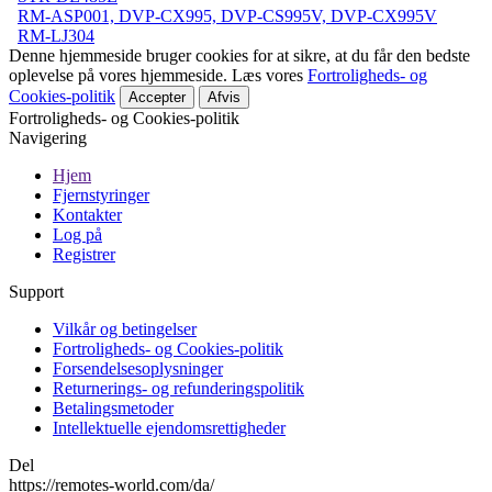
RM-ASP001, DVP-CX995, DVP-CS995V, DVP-CX995V
RM-LJ304
Denne hjemmeside bruger cookies for at sikre, at du får den bedste
oplevelse på vores hjemmeside. Læs vores
Fortroligheds- og
Cookies-politik
Accepter
Afvis
Fortroligheds- og Cookies-politik
Navigering
Hjem
Fjernstyringer
Kontakter
Log på
Registrer
Support
Vilkår og betingelser
Fortroligheds- og Cookies-politik
Forsendelsesoplysninger
Returnerings- og refunderingspolitik
Betalingsmetoder
Intellektuelle ejendomsrettigheder
Del
https://remotes-world.com/da/