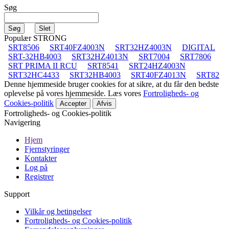
Søg
Populær STRONG
SRT8506
SRT40FZ4003N
SRT32HZ4003N
DIGITAL
SRT-32HB4003
SRT32HZ4013N
SRT7004
SRT7806
SRT PRIMA II RCU
SRT8541
SRT24HZ4003N
SRT32HC4433
SRT32HB4003
SRT40FZ4013N
SRT82
Denne hjemmeside bruger cookies for at sikre, at du får den bedste
oplevelse på vores hjemmeside. Læs vores
Fortroligheds- og
Cookies-politik
Accepter
Afvis
Fortroligheds- og Cookies-politik
Navigering
Hjem
Fjernstyringer
Kontakter
Log på
Registrer
Support
Vilkår og betingelser
Fortroligheds- og Cookies-politik