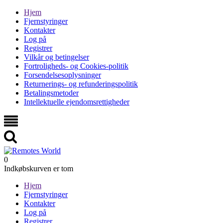
Hjem
Fjernstyringer
Kontakter
Log på
Registrer
Vilkår og betingelser
Fortroligheds- og Cookies-politik
Forsendelsesoplysninger
Returnerings- og refunderingspolitik
Betalingsmetoder
Intellektuelle ejendomsrettigheder
0
Indkøbskurven er tom
Hjem
Fjernstyringer
Kontakter
Log på
Registrer