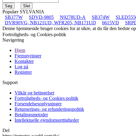
Populær SYLVANIA
SB377W
SDVD-9805
N9278UD-A
SB374W
SLED555
DVR90VG, NB121UD, WFR205, NB171UD
6615VD
SRPD
Denne hjemmeside bruger cookies for at sikre, at du får den bedste 
Fortroligheds- og Cookies-politik
Navigering
Hjem
Fjernstyringer
Kontakter
Log på
Registrer
Support
Vilkår og betingelser
Fortroligheds- og Cookies-politik
Forsendelsesoplysninger
Returnerings- og refunderingspolitik
Betalingsmetoder
Intellektuelle ejendomsrettigheder
Del
https://remotes-world.com/da/