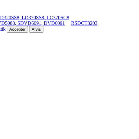
D320SS8, LD370SS8, LC370SC8
D5088, SDVD6091, DVD6091
RSDCT3203
tik
Accepter
Afvis