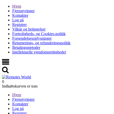
Hjem
Fjernstyringer
Kontakter
Log på
Registrer
Vilkår og betingelser
Fortroligheds- og Cookies-politik
Forsendelsesoplysninger
Returnerings- og refunderingspolitik
Betalingsmetoder
Intellektuelle ejendomsrettigheder
0
Indkøbskurven er tom
Hjem
Fjernstyringer
Kontakter
Log på
Registrer