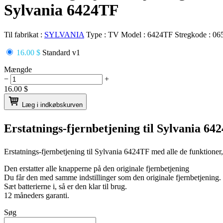
Sylvania 6424TF
Til fabrikat :
SYLVANIA
Type :
TV
Model :
6424TF
Stregkode :
06
16.00 $
Standard v1
Mængde
−
+
16.00
$
Læg i indkøbskurven
Erstatnings-fjernbetjening til
Sylvania 64
Erstatnings-fjernbetjening til
Sylvania 6424TF
med alle de funktioner
Den erstatter alle knapperne på den originale fjernbetjening
Du får den med samme indstillinger som den originale fjernbetjening.
Sæt batterierne i, så er den klar til brug.
12 måneders garanti.
Søg