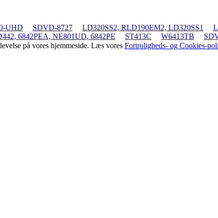
0-UHD
SDVD-8727
LD320SS2, RLD190EM2, LD320SS1
L
442, 6842PEA, NE801UD, 6842PE
ST413C
W6413TB
SDV
oplevelse på vores hjemmeside. Læs vores
Fortroligheds- og Cookies-poli