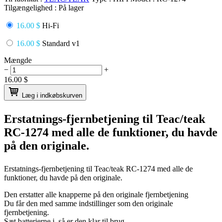
Tilgængelighed :
På lager
16.00 $
Hi-Fi
16.00 $
Standard v1
Mængde
−
+
16.00
$
Læg i indkøbskurven
Erstatnings-fjernbetjening til
Teac/teak
RC-1274
med alle de funktioner, du havde
på den originale.
Erstatnings-fjernbetjening til
Teac/teak RC-1274
med alle de
funktioner, du havde på den originale.
Den erstatter alle knapperne på den originale fjernbetjening
Du får den med samme indstillinger som den originale
fjernbetjening.
Sæt batterierne i, så er den klar til brug.