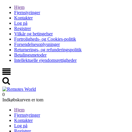
Hjem
Fjernstyringer
Kontakter
Log på
Registrer
Vilkår og betingelser
Fortroligheds- og Cookies-politik
Forsendelsesoplysninger
Returnerings- og refunderingspolitik
Betalingsmetoder
Intellektuelle ejendomsrettigheder
0
Indkøbskurven er tom
Hjem
Fjernstyringer
Kontakter
Log på
Registrer