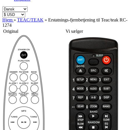
Hjem
»
TEAC/TEAK
»
Erstatnings-fjernbetjening til Teac/teak RC-
1274
Original
Vi sælger