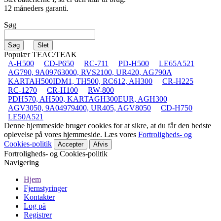
12 måneders garanti.
Søg
Populær TEAC/TEAK
A-H500
CD-P650
RC-711
PD-H500
LE65A521
AG790, 9A09763000, RVS2100, UR420, AG790A
KARTAH500IDM1, TH500, RC612, AH300
CR-H225
RC-1270
CR-H100
RW-800
PDH570, AH500, KARTAGH300EUR, AGH300
AGV3050, 9A04979400, UR405, AGV8050
CD-H750
LE50A521
Denne hjemmeside bruger cookies for at sikre, at du får den bedste
oplevelse på vores hjemmeside. Læs vores
Fortroligheds- og
Cookies-politik
Accepter
Afvis
Fortroligheds- og Cookies-politik
Navigering
Hjem
Fjernstyringer
Kontakter
Log på
Registrer