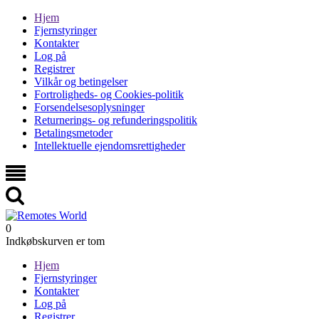
Hjem
Fjernstyringer
Kontakter
Log på
Registrer
Vilkår og betingelser
Fortroligheds- og Cookies-politik
Forsendelsesoplysninger
Returnerings- og refunderingspolitik
Betalingsmetoder
Intellektuelle ejendomsrettigheder
0
Indkøbskurven er tom
Hjem
Fjernstyringer
Kontakter
Log på
Registrer