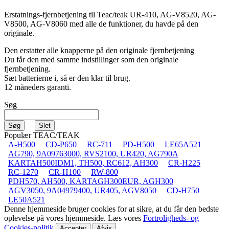
Erstatnings-fjernbetjening til
Teac/teak UR-410, AG-V8520, AG-
V
8500, AG-V8060
med alle de funktioner, du havde på den
originale.
Den erstatter alle knapperne på den originale fjernbetjening
Du får den med samme indstillinger som den originale
fjernbetjening.
Sæt batterierne i, så er den klar til brug.
12 måneders garanti.
Søg
Populær TEAC/TEAK
A-H500
CD-P650
RC-711
PD-H500
LE65A521
AG790, 9A09763000, RVS2100, UR420, AG790A
KARTAH500IDM1, TH500, RC612, AH300
CR-H225
RC-1270
CR-H100
RW-800
PDH570, AH500, KARTAGH300EUR, AGH300
AGV3050, 9A04979400, UR405, AGV8050
CD-H750
LE50A521
Denne hjemmeside bruger cookies for at sikre, at du får den bedste
oplevelse på vores hjemmeside. Læs vores
Fortroligheds- og
Cookies-politik
Accepter
Afvis