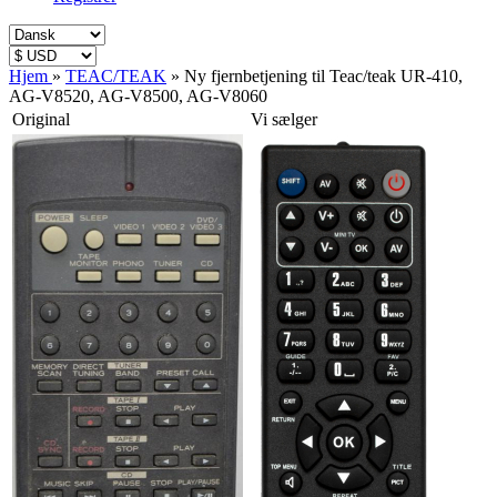
Hjem
»
TEAC/TEAK
»
Ny fjernbetjening til Teac/teak UR-410,
AG-V8520, AG-V8500, AG-V8060
Original
Vi sælger