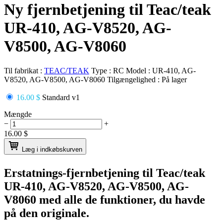
Ny fjernbetjening til Teac/teak
UR-410, AG-V8520, AG-
V8500, AG-V8060
Til fabrikat :
TEAC/TEAK
Type :
RC
Model :
UR-410, AG-
V8520, AG-V8500, AG-V8060
Tilgængelighed :
På lager
16.00 $
Standard v1
Mængde
−
+
16.00
$
Læg i indkøbskurven
Erstatnings-fjernbetjening til
Teac/teak
UR-410, AG-V8520, AG-
V
8500, AG-
V8060
med alle de funktioner, du havde
på den originale.