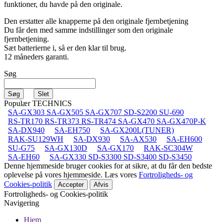
funktioner, du havde på den originale.
Den erstatter alle knapperne på den originale fjernbetjening
Du får den med samme indstillinger som den originale
fjernbetjening.
Sæt batterierne i, så er den klar til brug.
12 måneders garanti.
Søg
Populær TECHNICS
SA-GX303 SA-GX505 SA-GX707 SD-S2200 SU-690
RS-TR170 RS-TR373 RS-TR474 SA-GX470 SA-GX470P-K
SA-DX940
SA-EH750
SA-GX200L(TUNER)
RAK-SU129WH
SA-DX930
SA-AX530
SA-EH600
SU-G75
SA-GX130D
SA-GX170
RAK-SC304W
SA-EH60
SA-GX330 SD-S3300 SD-S3400 SD-S3450
Denne hjemmeside bruger cookies for at sikre, at du får den bedste
oplevelse på vores hjemmeside. Læs vores
Fortroligheds- og
Cookies-politik
Accepter
Afvis
Fortroligheds- og Cookies-politik
Navigering
Hjem