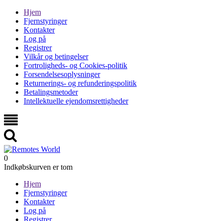
Hjem
Fjernstyringer
Kontakter
Log på
Registrer
Vilkår og betingelser
Fortroligheds- og Cookies-politik
Forsendelsesoplysninger
Returnerings- og refunderingspolitik
Betalingsmetoder
Intellektuelle ejendomsrettigheder
0
Indkøbskurven er tom
Hjem
Fjernstyringer
Kontakter
Log på
Registrer