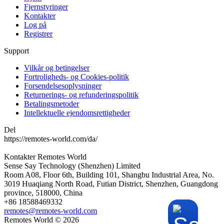
Fjernstyringer
Kontakter
Log på
Registrer
Support
Vilkår og betingelser
Fortroligheds- og Cookies-politik
Forsendelsesoplysninger
Returnerings- og refunderingspolitik
Betalingsmetoder
Intellektuelle ejendomsrettigheder
Del
https://remotes-world.com/da/
Kontakter
Remotes World
Sense Say Technology (Shenzhen) Limited
Room A08, Floor 6th, Building 101, Shangbu Industrial Area, No.
3019 Huaqiang North Road, Futian District, Shenzhen, Guangdong
province, 518000, China
+86 18588469332
remotes@remotes-world.com
Remotes World ©
2026