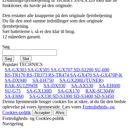
Erstatnings-fjernbetjening til
Technics SA-EX320
med alle de
funktioner, du havde på den originale.
Den erstatter alle knapperne på den originale fjernbetjening
Du får den med samme indstillinger som den originale
fjernbetjening.
Sæt batterierne i, så er den klar til brug.
12 måneders garanti.
Søg
Populær TECHNICS
SA-GX303 SA-GX505 SA-GX707 SD-S2200 SU-690
RS-TR170 RS-TR373 RS-TR474 SA-GX470 SA-GX470P-K
SA-DX940
SA-EH750
SA-GX200L(TUNER)
RAK-SU129WH
SA-DX930
SA-AX530
SA-EH600
SU-G75
SA-GX130D
SA-GX170
RAK-SC304W
SA-EH60
SA-GX330 SD-S3300 SD-S3400 SD-S3450
Denne hjemmeside bruger cookies for at sikre, at du får den bedste
oplevelse på vores hjemmeside. Læs vores
Fortroligheds- og
Cookies-politik
Accepter
Afvis
Fortroligheds- og Cookies-politik
Navigering