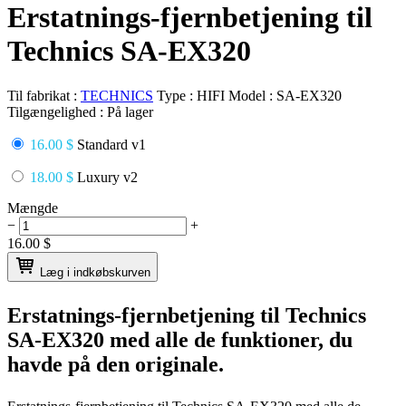
Erstatnings-fjernbetjening til
Technics SA-EX320
Til fabrikat :
TECHNICS
Type :
HIFI
Model :
SA-EX320
Tilgængelighed :
På lager
16.00 $
Standard v1
18.00 $
Luxury v2
Mængde
−
+
16.00
$
Læg i indkøbskurven
Erstatnings-fjernbetjening til
Technics
SA-EX320
med alle de funktioner, du
havde på den originale.