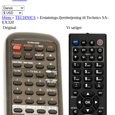
Hjem
»
TECHNICS
»
Erstatnings-fjernbetjening til Technics SA-
EX320
Original
Vi sælger