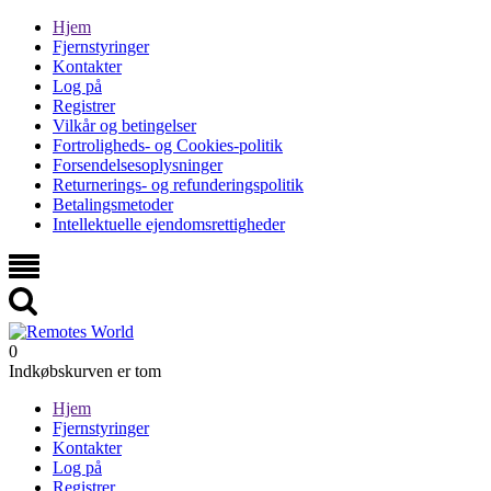
Hjem
Fjernstyringer
Kontakter
Log på
Registrer
Vilkår og betingelser
Fortroligheds- og Cookies-politik
Forsendelsesoplysninger
Returnerings- og refunderingspolitik
Betalingsmetoder
Intellektuelle ejendomsrettigheder
0
Indkøbskurven er tom
Hjem
Fjernstyringer
Kontakter
Log på
Registrer