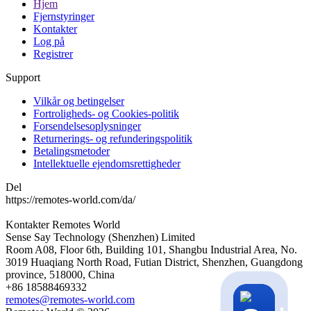
Hjem
Fjernstyringer
Kontakter
Log på
Registrer
Support
Vilkår og betingelser
Fortroligheds- og Cookies-politik
Forsendelsesoplysninger
Returnerings- og refunderingspolitik
Betalingsmetoder
Intellektuelle ejendomsrettigheder
Del
https://remotes-world.com/da/
Kontakter
Remotes World
Sense Say Technology (Shenzhen) Limited
Room A08, Floor 6th, Building 101, Shangbu Industrial Area, No.
3019 Huaqiang North Road, Futian District, Shenzhen, Guangdong
province, 518000, China
+86 18588469332
remotes@remotes-world.com