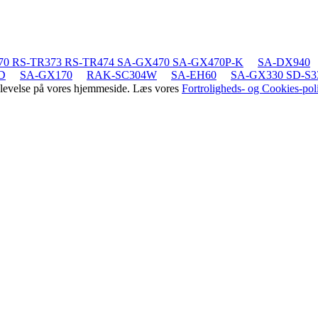
70 RS-TR373 RS-TR474 SA-GX470 SA-GX470P-K
SA-DX940
D
SA-GX170
RAK-SC304W
SA-EH60
SA-GX330 SD-S33
oplevelse på vores hjemmeside. Læs vores
Fortroligheds- og Cookies-poli