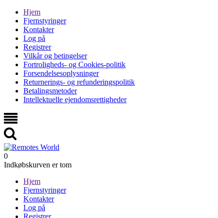
Hjem
Fjernstyringer
Kontakter
Log på
Registrer
Vilkår og betingelser
Fortroligheds- og Cookies-politik
Forsendelsesoplysninger
Returnerings- og refunderingspolitik
Betalingsmetoder
Intellektuelle ejendomsrettigheder
0
Indkøbskurven er tom
Hjem
Fjernstyringer
Kontakter
Log på
Registrer