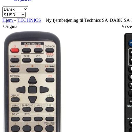
Hjem
»
TECHNICS
»
Ny fjernbetjening til Technics SA-DA8K S
Original
Vi sæ