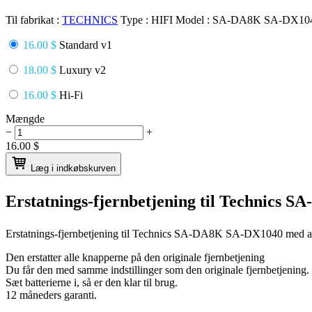
Til fabrikat :
TECHNICS
Type :
HIFI
Model :
SA-DA8K SA-DX10
16.00 $
Standard v1
18.00 $
Luxury v2
16.00 $
Hi-Fi
Mængde
−
+
16.00
$
Læg i indkøbskurven
Erstatnings-fjernbetjening til
Technics S
Erstatnings-fjernbetjening til
Technics SA-DA8K SA-DX1040
med al
Den erstatter alle knapperne på den originale fjernbetjening
Du får den med samme indstillinger som den originale fjernbetjening.
Sæt batterierne i, så er den klar til brug.
12 måneders garanti.