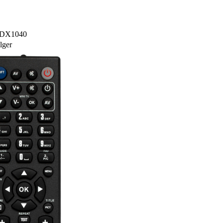
A-DX1040
lger