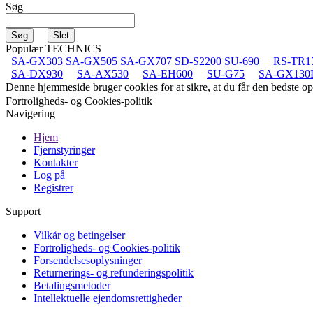
Søg
Populær TECHNICS
SA-GX303 SA-GX505 SA-GX707 SD-S2200 SU-690
RS-TR1
SA-DX930
SA-AX530
SA-EH600
SU-G75
SA-GX130
Denne hjemmeside bruger cookies for at sikre, at du får den bedste 
Fortroligheds- og Cookies-politik
Navigering
Hjem
Fjernstyringer
Kontakter
Log på
Registrer
Support
Vilkår og betingelser
Fortroligheds- og Cookies-politik
Forsendelsesoplysninger
Returnerings- og refunderingspolitik
Betalingsmetoder
Intellektuelle ejendomsrettigheder