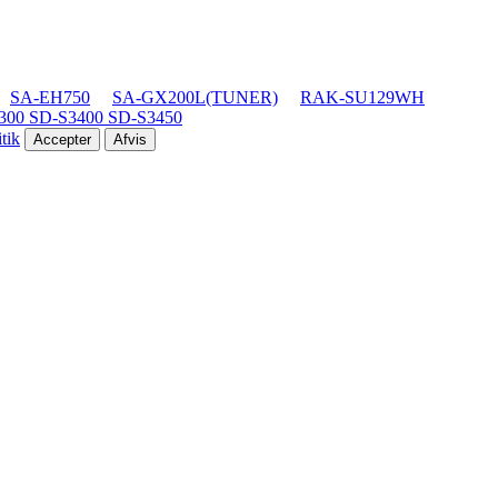
SA-EH750
SA-GX200L(TUNER)
RAK-SU129WH
00 SD-S3400 SD-S3450
tik
Accepter
Afvis