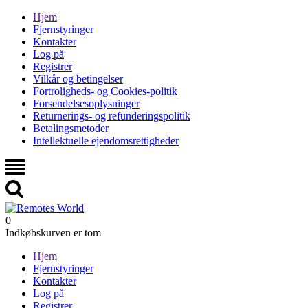
Hjem
Fjernstyringer
Kontakter
Log på
Registrer
Vilkår og betingelser
Fortroligheds- og Cookies-politik
Forsendelsesoplysninger
Returnerings- og refunderingspolitik
Betalingsmetoder
Intellektuelle ejendomsrettigheder
0
Indkøbskurven er tom
Hjem
Fjernstyringer
Kontakter
Log på
Registrer