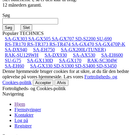
12 måneders garanti.
Søg
Populær TECHNICS
SA-GX303 SA-GX505 SA-GX707 SD-S2200 SU-690
RS-TR170 RS-TR373 RS-TR474 SA-GX470 SA-GX470P-K
SA-DX940
SA-EH750
SA-GX200L(TUNER)
RAK-SU129WH
SA-DX930
SA-AX530
SA-EH600
SU-G75
SA-GX130D
SA-GX170
RAK-SC304W
SA-EH60
SA-GX330 SD-S3300 SD-S3400 SD-S3450
Denne hjemmeside bruger cookies for at sikre, at du får den bedste
oplevelse på vores hjemmeside. Læs vores
Fortroligheds- og
Cookies-politik
Accepter
Afvis
Fortroligheds- og Cookies-politik
Navigering
Hjem
Fjernstyringer
Kontakter
Log på
Registrer