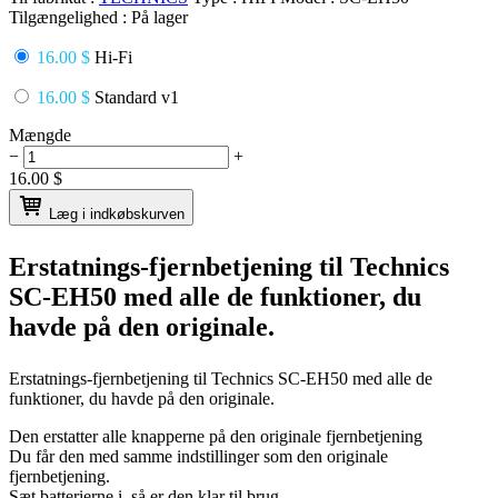
Tilgængelighed :
På lager
16.00 $
Hi-Fi
16.00 $
Standard v1
Mængde
−
+
16.00
$
Læg i indkøbskurven
Erstatnings-fjernbetjening til
Technics
SC-EH50
med alle de funktioner, du
havde på den originale.
Erstatnings-fjernbetjening til
Technics SC-EH50
med alle de
funktioner, du havde på den originale.
Den erstatter alle knapperne på den originale fjernbetjening
Du får den med samme indstillinger som den originale
fjernbetjening.
Sæt batterierne i, så er den klar til brug.