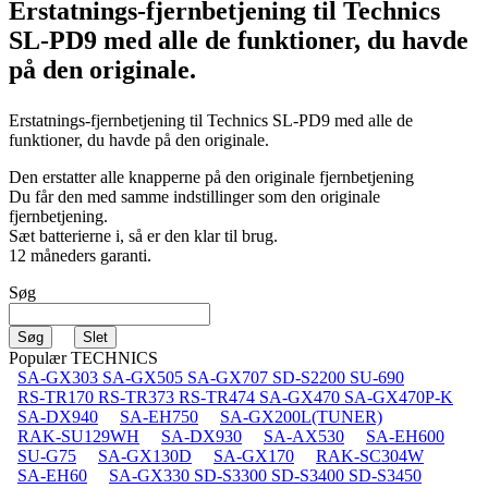
Erstatnings-fjernbetjening til
Technics
SL-PD9
med alle de funktioner, du havde
på den originale.
Erstatnings-fjernbetjening til
Technics SL-PD9
med alle de
funktioner, du havde på den originale.
Den erstatter alle knapperne på den originale fjernbetjening
Du får den med samme indstillinger som den originale
fjernbetjening.
Sæt batterierne i, så er den klar til brug.
12 måneders garanti.
Søg
Populær TECHNICS
SA-GX303 SA-GX505 SA-GX707 SD-S2200 SU-690
RS-TR170 RS-TR373 RS-TR474 SA-GX470 SA-GX470P-K
SA-DX940
SA-EH750
SA-GX200L(TUNER)
RAK-SU129WH
SA-DX930
SA-AX530
SA-EH600
SU-G75
SA-GX130D
SA-GX170
RAK-SC304W
SA-EH60
SA-GX330 SD-S3300 SD-S3400 SD-S3450