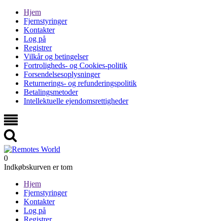
Hjem
Fjernstyringer
Kontakter
Log på
Registrer
Vilkår og betingelser
Fortroligheds- og Cookies-politik
Forsendelsesoplysninger
Returnerings- og refunderingspolitik
Betalingsmetoder
Intellektuelle ejendomsrettigheder
0
Indkøbskurven er tom
Hjem
Fjernstyringer
Kontakter
Log på
Registrer