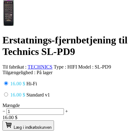
Erstatnings-fjernbetjening til
Technics SL-PD9
Til fabrikat :
TECHNICS
Type :
HIFI
Model :
SL-PD9
Tilgængelighed :
På lager
16.00 $
Hi-Fi
16.00 $
Standard v1
Mængde
−
+
16.00
$
Læg i indkøbskurven