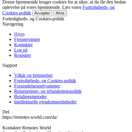
Denne hjemmeside bruger cookies for at sikre, at du får den bedste
oplevelse på vores hjemmeside. Læs vores
Fortroligheds- og
Cookies-politik
Accepter
Afvis
Fortroligheds- og Cookies-politik
Navigering
Hjem
Fjernstyringer
Kontakter
Log på
Registrer
Support
Vilkår og betingelser
Fortroligheds- og Cookies-politik
Forsendelsesoplysninger
Returnerings- og refunderingspolitik
Betalingsmetoder
Intellektuelle ejendomsrettigheder
Del
https://remotes-world.com/da/
Kontakter
Remotes World